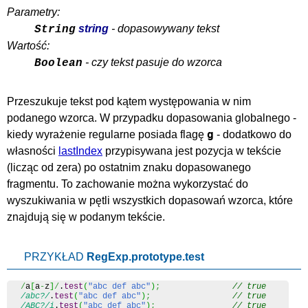
Parametry:
string
- dopasowywany tekst
String
Wartość:
- czy tekst pasuje do wzorca
Boolean
Przeszukuje tekst pod kątem występowania w nim
podanego wzorca. W przypadku dopasowania globalnego -
g
kiedy wyrażenie regularne posiada flagę
- dodatkowo do
własności
lastIndex
przypisywana jest pozycja w tekście
(licząc od zera) po ostatnim znaku dopasowanego
fragmentu. To zachowanie można wykorzystać do
wyszukiwania w pętli wszystkich dopasowań wzorca, które
znajdują się w podanym tekście.
PRZYKŁAD
RegExp.prototype.test
/
a
[
a
-
z
]
/
.
test
(
"abc def abc"
)
;
// true
/abc?/
.
test
(
"abc def abc"
)
;
// true
/ABC?/i
.
test
(
"abc def abc"
)
;
// true