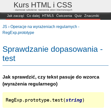
Kurs HTML i CSS
- darmowe szkolenie: tworzenie stron internetowych
Jak zacząć
Co dalej
HTML5
Ćwiczenia
Quiz
Znaczniki
Dla zielonych
CSS3
Selektory
Własności
Skrypty
Generatory
JS ›
Operacje na wyrażeniach regularnych -
FAQ
Przeglądarki
Mapa
FORUM
RegExp.prototype
Sprawdzanie dopasowania -
test
Jak sprawdzić, czy tekst pasuje do wzorca
(wyrażenia regularnego)
RegExp.prototype.test(
string
)