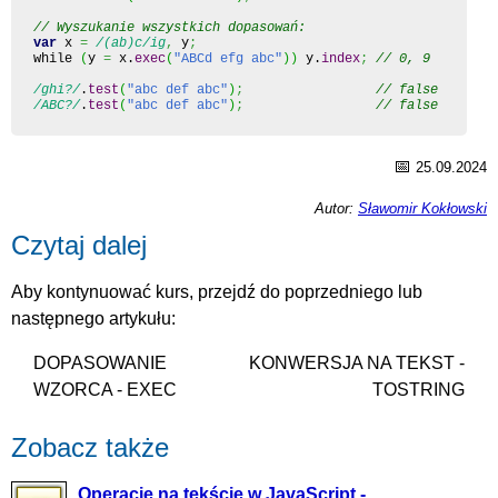
// Wyszukanie wszystkich dopasowań:
var
 x 
=
/(ab)c/ig
,
 y
;
while 
(
y 
=
 x.
exec
(
"ABCd efg abc"
)
)
 y.
index
;
// 0, 9
/ghi?/
.
test
(
"abc def abc"
)
;
// false
/ABC?/
.
test
(
"abc def abc"
)
;
// false
📅
25.09.2024
Autor:
Sławomir Kokłowski
Czytaj dalej
Aby kontynuować kurs, przejdź do poprzedniego lub
następnego artykułu:
DOPASOWANIE
KONWERSJA NA TEKST -
WZORCA - EXEC
TOSTRING
Zobacz także
Operacje na tekście w JavaScript -