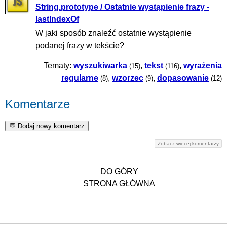
String.prototype / Ostatnie wystąpienie frazy -
lastIndexOf
W jaki sposób znaleźć ostatnie wystąpienie
podanej frazy w tekście?
Tematy:
wyszukiwarka
,
tekst
,
wyrażenia
(15)
(116)
regularne
,
wzorzec
,
dopasowanie
(8)
(9)
(12)
Komentarze
Zobacz więcej komentarzy
DO GÓRY
STRONA GŁÓWNA