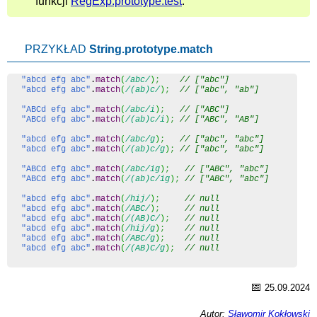
funkcji
RegExp.prototype.test
.
PRZYKŁAD
String.prototype.match
"abcd efg abc"
.
match
(
/abc/
)
;
// ["abc"]
"abcd efg abc"
.
match
(
/(ab)c/
)
;
// ["abc", "ab"]
"ABCd efg abc"
.
match
(
/abc/i
)
;
// ["ABC"]
"ABCd efg abc"
.
match
(
/(ab)c/i
)
;
// ["ABC", "AB"]
"abcd efg abc"
.
match
(
/abc/g
)
;
// ["abc", "abc"]
"abcd efg abc"
.
match
(
/(ab)c/g
)
;
// ["abc", "abc"]
"ABCd efg abc"
.
match
(
/abc/ig
)
;
// ["ABC", "abc"]
"ABCd efg abc"
.
match
(
/(ab)c/ig
)
;
// ["ABC", "abc"]
"abcd efg abc"
.
match
(
/hij/
)
;
// null
"abcd efg abc"
.
match
(
/ABC/
)
;
// null
"abcd efg abc"
.
match
(
/(AB)C/
)
;
// null
"abcd efg abc"
.
match
(
/hij/g
)
;
// null
"abcd efg abc"
.
match
(
/ABC/g
)
;
// null
"abcd efg abc"
.
match
(
/(AB)C/g
)
;
// null
📅
25.09.2024
Autor:
Sławomir Kokłowski