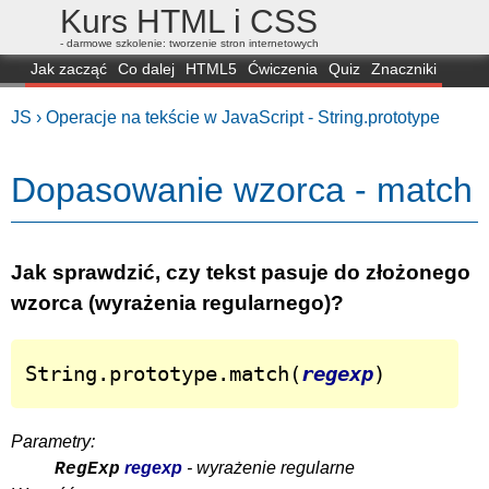
Kurs HTML i CSS
- darmowe szkolenie: tworzenie stron internetowych
Jak zacząć
Co dalej
HTML5
Ćwiczenia
Quiz
Znaczniki
Dla zielonych
CSS3
Selektory
Własności
Skrypty
Generatory
JS ›
Operacje na tekście w JavaScript - String.prototype
FAQ
Przeglądarki
Mapa
FORUM
Dopasowanie wzorca - match
Jak sprawdzić, czy tekst pasuje do złożonego
wzorca (wyrażenia regularnego)?
String.prototype.match(
regexp
)
Parametry:
regexp
- wyrażenie regularne
RegExp