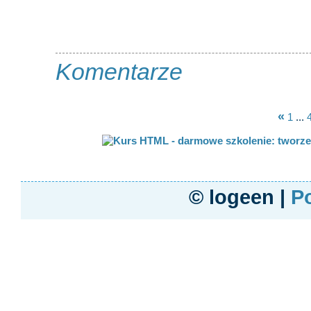
Komentarze
«
1
...
© logeen |
Po