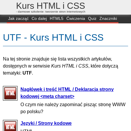
Kurs HTML i CSS
- darmowe szkolenie: tworzenie stron internetowych
Jak zacząć
Co dalej
HTML5
Ćwiczenia
Quiz
Znaczniki
Dla zielonych
CSS3
Selektory
Własności
Skrypty
Generatory
UTF - Kurs HTML i CSS
FAQ
Przeglądarki
Mapa
FORUM
Na tej stronie znajduje się lista wszystkich artykułów,
dostępnych w serwisie
Kurs HTML i CSS
, które dotyczą
tematyki:
UTF
.
Nagłówek i treść HTML / Deklaracja strony
kodowej <meta charset>
O czym nie należy zapominać pisząc stronę WWW
po polsku?
Języki / Strony kodowe