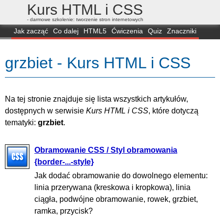
Kurs HTML i CSS
- darmowe szkolenie: tworzenie stron internetowych
Jak zacząć
Co dalej
HTML5
Ćwiczenia
Quiz
Znaczniki
Dla zielonych
CSS3
Selektory
Własności
Skrypty
Generatory
grzbiet - Kurs HTML i CSS
FAQ
Przeglądarki
Mapa
FORUM
Na tej stronie znajduje się lista wszystkich artykułów,
dostępnych w serwisie
Kurs HTML i CSS
, które dotyczą
tematyki:
grzbiet
.
Obramowanie CSS / Styl obramowania
{border-...-style}
Jak dodać obramowanie do dowolnego elementu:
linia przerywana (kreskowa i kropkowa), linia
ciągła, podwójne obramowanie, rowek, grzbiet,
ramka, przycisk?