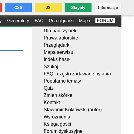
CSS
JS
Skrypty
Informacje
y
Generatory
FAQ
Przeglądarki
Mapa
FORUM
Dla nauczycieli
Prawa autorskie
Przeglądarki
Mapa serwisu
Indeks haseł
Szukaj
FAQ - często zadawane pytania
Popularne tematy
Quiz
Zmień skórkę
Kontakt
Sławomir Kokłowski (autor)
Wyróżnienia
Księga gości
Forum dyskusyjne