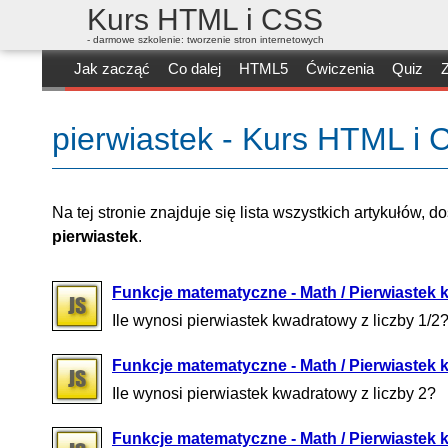
Kurs HTML i CSS
- darmowe szkolenie: tworzenie stron internetowych
Jak zacząć
Co dalej
HTML5
Ćwiczenia
Quiz
Z
pierwiastek - Kurs HTML i
Na tej stronie znajduje się lista wszystkich artykułów, 
pierwiastek
.
Funkcje matematyczne - Math / Pierwiastek 
Ile wynosi pierwiastek kwadratowy z liczby 1/2
Funkcje matematyczne - Math / Pierwiastek 
Ile wynosi pierwiastek kwadratowy z liczby 2?
Funkcje matematyczne - Math / Pierwiastek 