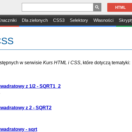
HTML
naczniki
Dla zielonych
CSS3
Selektory
Własności
Skrypt
 CSS
dostępnych w serwisie
Kurs HTML i CSS
, które dotyczą tematyki:
kwadratowy z 1/2 - SQRT1_2
?
kwadratowy z 2 - SQRT2
kwadratowy - sqrt