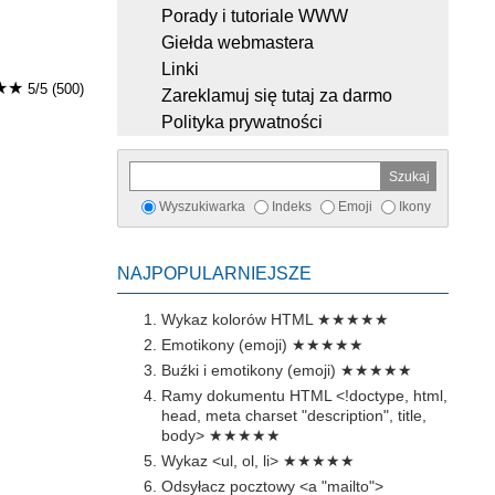
Porady i tutoriale WWW
Giełda webmastera
Linki
★★
5/5 (500)
Zareklamuj się tutaj za darmo
Polityka prywatności
Wyszukiwarka
Indeks
Emoji
Ikony
NAJPOPULARNIEJSZE
Wykaz kolorów HTML
★★★★★
Emotikony (emoji)
★★★★★
Buźki i emotikony (emoji)
★★★★★
Ramy dokumentu HTML <!doctype, html,
head, meta charset "description", title,
body>
★★★★★
Wykaz <ul, ol, li>
★★★★★
Odsyłacz pocztowy <a "mailto">