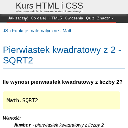
Kurs HTML i CSS
- darmowe szkolenie: tworzenie stron internetowych
Jak zacząć
Co dalej
HTML5
Ćwiczenia
Quiz
Znaczniki
Dla zielonych
CSS3
Selektory
Własności
Skrypty
Generatory
JS ›
Funkcje matematyczne - Math
FAQ
Przeglądarki
Mapa
FORUM
Pierwiastek kwadratowy z 2 -
SQRT2
Ile wynosi pierwiastek kwadratowy z liczby 2?
Math.SQRT2
Wartość:
- pierwiastek kwadratowy z liczby
Number
2