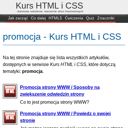
Kurs HTML i CSS
- darmowe szkolenie: tworzenie stron internetowych
Jak zacząć
Co dalej
HTML5
Ćwiczenia
Quiz
Znaczniki
Dla zielonych
CSS3
Selektory
Własności
Skrypty
Generatory
promocja - Kurs HTML i CSS
FAQ
Przeglądarki
Mapa
FORUM
Na tej stronie znajduje się lista wszystkich artykułów,
dostępnych w serwisie
Kurs HTML i CSS
, które dotyczą
tematyki:
promocja
.
Promocja strony WWW / Sposoby na
zwiększenie odwiedzin strony
Co to jest promocja strony WWW?
Promocja strony WWW / Powiedz o swojej
stronie