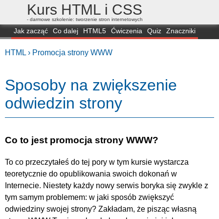
Kurs HTML i CSS
- darmowe szkolenie: tworzenie stron internetowych
Jak zacząć
Co dalej
HTML5
Ćwiczenia
Quiz
Znaczniki
Dla zielonych
CSS3
Selektory
Własności
Skrypty
Generatory
HTML ›
Promocja strony WWW
FAQ
Przeglądarki
Mapa
FORUM
Sposoby na zwiększenie
odwiedzin strony
Co to jest promocja strony WWW?
To co przeczytałeś do tej pory w tym kursie wystarcza
teoretycznie do opublikowania swoich dokonań w
Internecie. Niestety każdy nowy serwis boryka się zwykle z
tym samym problemem: w jaki sposób zwiększyć
odwiedziny swojej strony? Zakładam, że pisząc własną