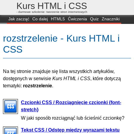
Kurs HTML i CSS
- darmowe szkolenie: tworzenie stron internetowych
Jak zacząć
Co dalej
HTML5
Ćwiczenia
Quiz
Znaczniki
Dla zielonych
CSS3
Selektory
Własności
Skrypty
Generatory
rozstrzelenie - Kurs HTML i
FAQ
Przeglądarki
Mapa
FORUM
CSS
Na tej stronie znajduje się lista wszystkich artykułów,
dostępnych w serwisie
Kurs HTML i CSS
, które dotyczą
tematyki:
rozstrzelenie
.
Czcionki CSS / Rozciągnięcie czcionki {font-
stretch}
W jaki sposób rozciągnąć lub ścieśnić czcionkę?
Tekst CSS / Odstęp między wyrazami tekstu