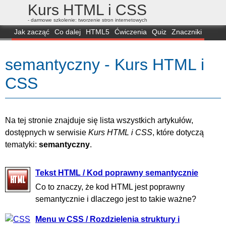
Kurs HTML i CSS
- darmowe szkolenie: tworzenie stron internetowych
Jak zacząć
Co dalej
HTML5
Ćwiczenia
Quiz
Znaczniki
Dla zielonych
CSS3
Selektory
Własności
Skrypty
Generatory
semantyczny - Kurs HTML i
FAQ
Przeglądarki
Mapa
FORUM
CSS
Na tej stronie znajduje się lista wszystkich artykułów,
dostępnych w serwisie
Kurs HTML i CSS
, które dotyczą
tematyki:
semantyczny
.
Tekst HTML / Kod poprawny semantycznie
Co to znaczy, że kod HTML jest poprawny
semantycznie i dlaczego jest to takie ważne?
Menu w CSS / Rozdzielenia struktury i