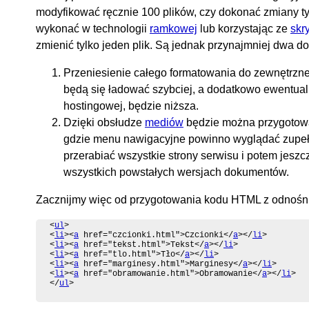
modyfikować ręcznie 100 plików, czy dokonać zmiany t
wykonać w technologii
ramkowej
lub korzystając ze
skr
zmienić tylko jeden plik. Są jednak przynajmniej dwa d
Przeniesienie całego formatowania do zewnętrzne
będą się ładować szybciej, a dodatkowo ewentualna o
hostingowej, będzie niższa.
Dzięki obsłudze
mediów
będzie można przygotowa
gdzie menu nawigacyjne powinno wyglądać zupełni
przerabiać wszystkie strony serwisu i potem jeszc
wszystkich powstałych wersjach dokumentów.
Zacznijmy więc od przygotowania kodu HTML z odnośni
<
ul
>

<
li
><
a
 href="czcionki.html">Czcionki</
a
></
li
>

<
li
><
a
 href="tekst.html">Tekst</
a
></
li
>

<
li
><
a
 href="tlo.html">Tło</
a
></
li
>

<
li
><
a
 href="marginesy.html">Marginesy</
a
></
li
>

<
li
><
a
 href="obramowanie.html">Obramowanie</
a
></
li
>

</
ul
>