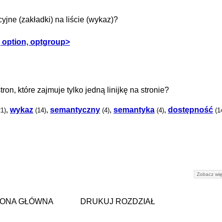
ne (zakładki) na liście (wykaz)?
, option, optgroup>
on, które zajmuje tylko jedną linijkę na stronie?
,
wykaz
,
semantyczny
,
semantyka
,
dostępność
21)
(14)
(4)
(4)
(1
Zobacz wię
ONA GŁÓWNA
DRUKUJ ROZDZIAŁ