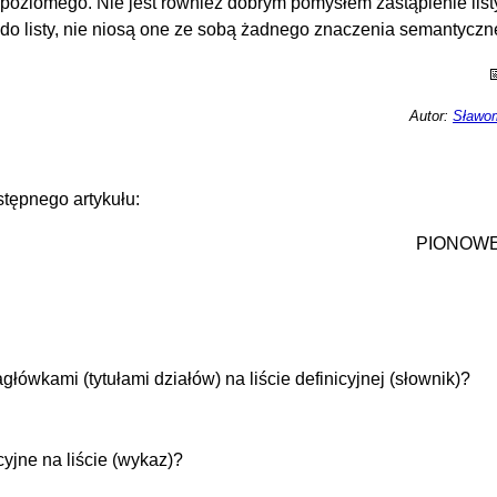
 poziomego. Nie jest również dobrym pomysłem zastąpienie list
 do listy, nie niosą one ze sobą żadnego znaczenia semantyczn
Autor:
Sławom
tępnego artykułu:
PIONOW
ówkami (tytułami działów) na liście definicyjnej (słownik)?
jne na liście (wykaz)?