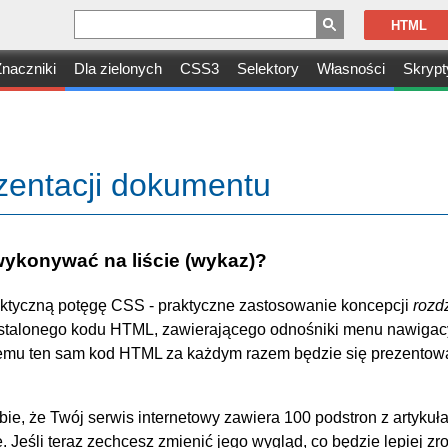
HTML
naczniki
Dla zielonych
CSS3
Selektory
Własności
Skrypt
ezentacji dokumentu
ykonywać na liście (wykaz)?
faktyczną potęgę CSS - praktyczne zastosowanie koncepcji
rozd
 ustalonego kodu HTML, zawierającego odnośniki menu nawigac
czemu ten sam kod HTML za każdym razem będzie się prezentowa
bie, że Twój serwis internetowy zawiera 100 podstron z artykuł
Jeśli teraz zechcesz zmienić jego wygląd, co będzie lepiej zro