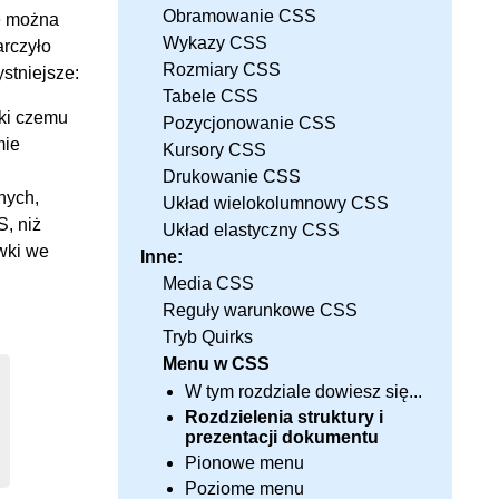
Obramowanie CSS
ę można
Wykazy CSS
arczyło
Rozmiary CSS
stniejsze:
Tabele CSS
ęki czemu
Pozycjonowanie CSS
mie
Kursory CSS
Drukowanie CSS
nych,
Układ wielokolumnowy CSS
, niż
Układ elastyczny CSS
awki we
Inne:
Media CSS
Reguły warunkowe CSS
Tryb Quirks
Menu w CSS
W tym rozdziale dowiesz się...
Rozdzielenia struktury i
prezentacji dokumentu
Pionowe menu
Poziome menu