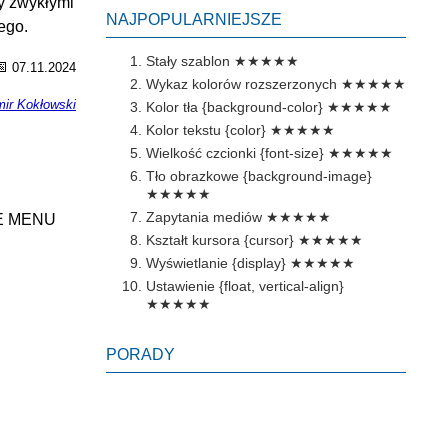
y zwykłymi
NAJPOPULARNIEJSZE
ego.
Stały szablon
★★★★★
📅
07.11.2024
Wykaz kolorów rozszerzonych
★★★★★
ir Kokłowski
Kolor tła {background-color}
★★★★★
Kolor tekstu {color}
★★★★★
Wielkość czcionki {font-size}
★★★★★
Tło obrazkowe {background-image}
★★★★★
Zapytania mediów
★★★★★
E MENU
Kształt kursora {cursor}
★★★★★
Wyświetlanie {display}
★★★★★
Ustawienie {float, vertical-align}
★★★★★
PORADY