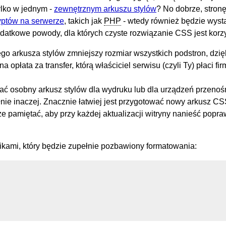
ylko w jednym -
zewnętrznym arkuszu stylów
? No dobrze, stron
yptów na serwerze
, takich jak
PHP
- wtedy również będzie wyst
odatkowe powody, dla których czyste rozwiązanie CSS jest korzy
go arkusza stylów zmniejszy rozmiar wszystkich podstron, dzi
płata za transfer, którą właściciel serwisu (czyli Ty) płaci fir
ć osobny arkusz stylów dla wydruku lub dla urządzeń przenoś
e inaczej. Znacznie łatwiej jest przygotować nowy arkusz CSS
ze pamiętać, aby przy każdej aktualizacji witryny nanieść popr
kami, który będzie zupełnie pozbawiony formatowania: