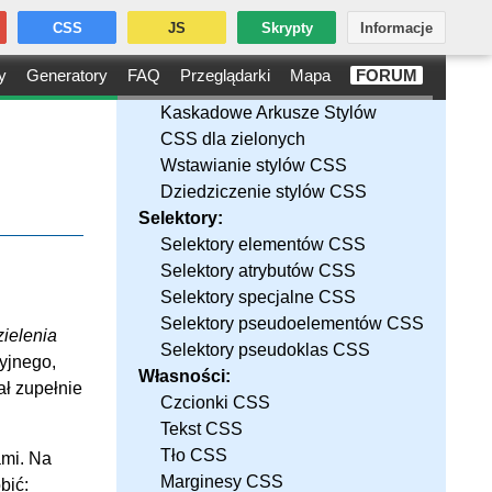
CSS
JS
Skrypty
Informacje
y
Generatory
FAQ
Przeglądarki
Mapa
FORUM
Kaskadowe Arkusze Stylów
CSS dla zielonych
Wstawianie stylów CSS
Dziedziczenie stylów CSS
Selektory:
Selektory elementów CSS
Selektory atrybutów CSS
Selektory specjalne CSS
Selektory pseudoelementów CSS
zielenia
Selektory pseudoklas CSS
yjnego,
Własności:
ł zupełnie
Czcionki CSS
Tekst CSS
Tło CSS
ami. Na
Marginesy CSS
bić: