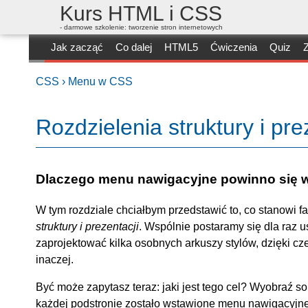
Kurs HTML i CSS
- darmowe szkolenie: tworzenie stron internetowych
Jak zacząć
Co dalej
HTML5
Ćwiczenia
Quiz
Z
CSS ›
Menu w CSS
Rozdzielenia struktury i pr
Dlaczego menu nawigacyjne powinno się w
W tym rozdziale chciałbym przedstawić to, co stanowi 
struktury i prezentacji
. Wspólnie postaramy się dla raz
zaprojektować kilka osobnych arkuszy stylów, dzięki 
inaczej.
Być może zapytasz teraz: jaki jest tego cel? Wyobraź so
każdej podstronie zostało wstawione menu nawigacyjne. 