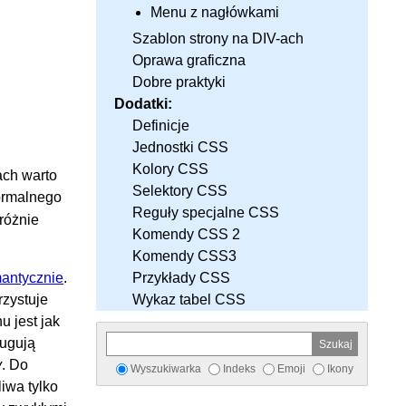
Menu z nagłówkami
Szablon strony na DIV-ach
Oprawa graficzna
Dobre praktyki
Dodatki:
Definicje
Jednostki CSS
Kolory CSS
ach warto
Selektory CSS
normalnego
Reguły specjalne CSS
różnie
Komendy CSS 2
Komendy CSS3
Przykłady CSS
antycznie
.
Wykaz tabel CSS
rzystuje
u jest jak
ługują
y
. Do
Wyszukiwarka
Indeks
Emoji
Ikony
iwa tylko