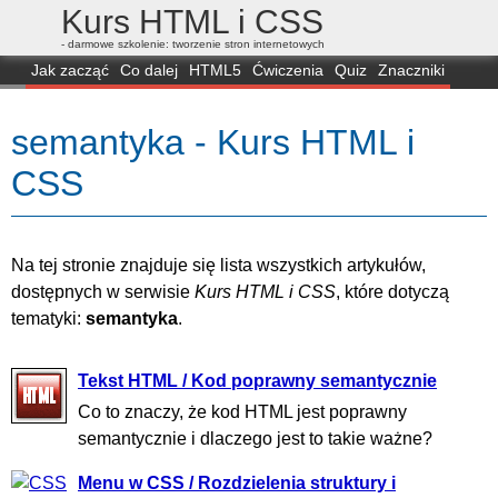
Kurs HTML i CSS
- darmowe szkolenie: tworzenie stron internetowych
Jak zacząć
Co dalej
HTML5
Ćwiczenia
Quiz
Znaczniki
Dla zielonych
CSS3
Selektory
Własności
Skrypty
Generatory
semantyka - Kurs HTML i
FAQ
Przeglądarki
Mapa
FORUM
CSS
Na tej stronie znajduje się lista wszystkich artykułów,
dostępnych w serwisie
Kurs HTML i CSS
, które dotyczą
tematyki:
semantyka
.
Tekst HTML / Kod poprawny semantycznie
Co to znaczy, że kod HTML jest poprawny
semantycznie i dlaczego jest to takie ważne?
Menu w CSS / Rozdzielenia struktury i