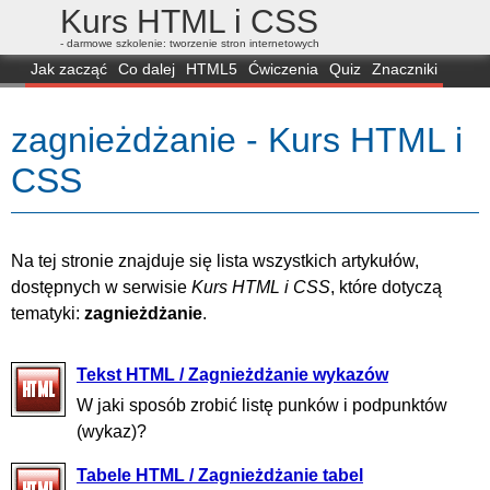
Kurs HTML i CSS
- darmowe szkolenie: tworzenie stron internetowych
Jak zacząć
Co dalej
HTML5
Ćwiczenia
Quiz
Znaczniki
Dla zielonych
CSS3
Selektory
Własności
Skrypty
Generatory
zagnieżdżanie - Kurs HTML i
FAQ
Przeglądarki
Mapa
FORUM
CSS
Na tej stronie znajduje się lista wszystkich artykułów,
dostępnych w serwisie
Kurs HTML i CSS
, które dotyczą
tematyki:
zagnieżdżanie
.
Tekst HTML / Zagnieżdżanie wykazów
W jaki sposób zrobić listę punków i podpunktów
(wykaz)?
Tabele HTML / Zagnieżdżanie tabel