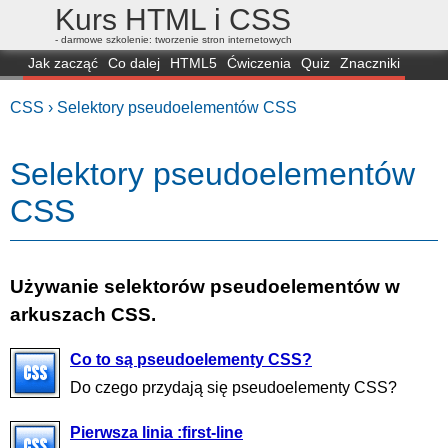
Kurs HTML i CSS
- darmowe szkolenie: tworzenie stron internetowych
Jak zacząć
Co dalej
HTML5
Ćwiczenia
Quiz
Znaczniki
Dla zielonych
CSS3
Selektory
Własności
Skrypty
Generatory
CSS ›
Selektory pseudoelementów CSS
FAQ
Przeglądarki
Mapa
FORUM
Selektory pseudoelementów
CSS
Używanie selektorów pseudoelementów w
arkuszach CSS.
Co to są pseudoelementy CSS?
Do czego przydają się pseudoelementy CSS?
Pierwsza linia :first-line