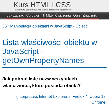
Kurs HTML i CSS
- darmowe szkolenie: tworzenie stron internetowych
Jak zacząć
Co dalej
HTML5
Ćwiczenia
Quiz
Znaczniki
Dla zielonych
CSS3
Selektory
Własności
Skrypty
Generatory
JS ›
Manipulacja obiektami w JavaScript - Object
FAQ
Przeglądarki
Mapa
FORUM
Lista właściwości obiektu w
JavaScript -
getOwnPropertyNames
Jak pobrać listę nazw wszystkich
właściwości, które posiada obiekt?
(interpretuje: Internet Explorer 9, Firefox 4, Opera 12,
Chrome)