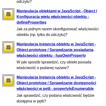
odczytu?
Manipulacja obiektami w JavaScript - Object /
Konfiguracja wielu właściwości obiektu -
defineProperties
Jak za jednym razem skonfigurować właściwości
obiektu (np. tylko do odczytu)?
Manipulacja instancją obiektu w JavaScript -
Object.prototype / Sprawdzanie posiadania
właściwości obiektu - hasOwnProperty
W jaki sposób sprawdzić, czy obiekt posiada
właściwość o podanej nazwie?
Manipulacja instancją obiektu w JavaScript -
Object.prototype / Sprawdzanie dostępności
właściwości w pętli - propertyIsEnumerable
Jak sprawdzić, czy podana właściwość będzie
dostępna w pętli?