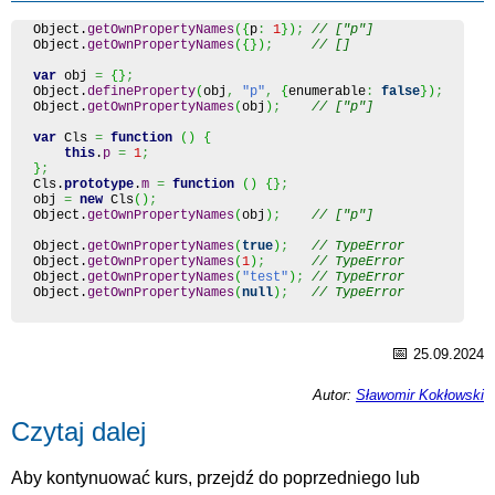
Object
.
getOwnPropertyNames
(
{
p
:
1
}
)
;
// ["p"]
Object
.
getOwnPropertyNames
(
{
}
)
;
// []
var
 obj 
=
{
}
;
Object
.
defineProperty
(
obj
,
"p"
,
{
enumerable
:
false
}
)
;
Object
.
getOwnPropertyNames
(
obj
)
;
// ["p"]
var
 Cls 
=
function
(
)
{
this
.
p
=
1
;
}
;
Cls.
prototype
.
m
=
function
(
)
{
}
;
obj 
=
new
 Cls
(
)
;
Object
.
getOwnPropertyNames
(
obj
)
;
// ["p"]
Object
.
getOwnPropertyNames
(
true
)
;
// TypeError
Object
.
getOwnPropertyNames
(
1
)
;
// TypeError
Object
.
getOwnPropertyNames
(
"test"
)
;
// TypeError
Object
.
getOwnPropertyNames
(
null
)
;
// TypeError
📅
25.09.2024
Autor:
Sławomir Kokłowski
Czytaj dalej
Aby kontynuować kurs, przejdź do poprzedniego lub