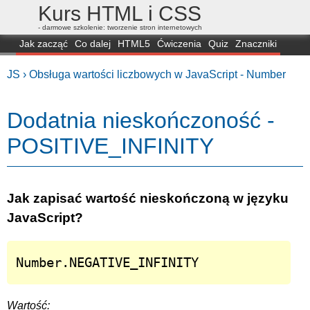
Kurs HTML i CSS
- darmowe szkolenie: tworzenie stron internetowych
Jak zacząć
Co dalej
HTML5
Ćwiczenia
Quiz
Znaczniki
Dla zielonych
CSS3
Selektory
Własności
Skrypty
Generatory
JS ›
Obsługa wartości liczbowych w JavaScript - Number
FAQ
Przeglądarki
Mapa
FORUM
Dodatnia nieskończoność -
POSITIVE_INFINITY
Jak zapisać wartość nieskończoną w języku
JavaScript?
Number.NEGATIVE_INFINITY
Wartość: