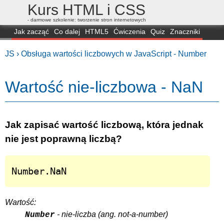
Kurs HTML i CSS
- darmowe szkolenie: tworzenie stron internetowych
Jak zacząć
Co dalej
HTML5
Ćwiczenia
Quiz
Znaczniki
Dla zielonych
CSS3
Selektory
Własności
Skrypty
Generatory
JS ›
Obsługa wartości liczbowych w JavaScript - Number
FAQ
Przeglądarki
Mapa
FORUM
Wartość nie-liczbowa - NaN
Jak zapisać wartość liczbową, która jednak
nie jest poprawną liczbą?
Number.NaN
Wartość:
-
nie-liczba
(ang.
not-a-number
)
Number