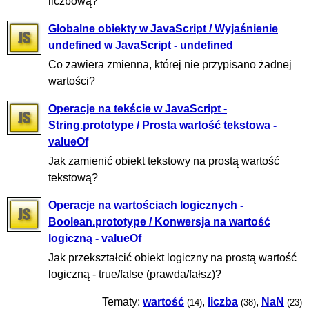
liczbową?
Globalne obiekty w JavaScript / Wyjaśnienie
undefined w JavaScript - undefined
Co zawiera zmienna, której nie przypisano żadnej
wartości?
Operacje na tekście w JavaScript -
String.prototype / Prosta wartość tekstowa -
valueOf
Jak zamienić obiekt tekstowy na prostą wartość
tekstową?
Operacje na wartościach logicznych -
Boolean.prototype / Konwersja na wartość
logiczną - valueOf
Jak przekształcić obiekt logiczny na prostą wartość
logiczną - true/false (prawda/fałsz)?
Tematy:
wartość
,
liczba
,
NaN
(14)
(38)
(23)