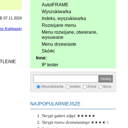
AutoIFRAME
Wyszukiwarka
📅
07.11.2024
Indeks, wyszukiwarka
Rozwijane menu
ir Kokłowski
Menu rozwijane, otwierane,
wysuwane
Menu drzewiaste
Skórki
Inne:
TLENIE
IP tester
Wyszukiwarka
Indeks
Emoji
Ikony
NAJPOPULARNIEJSZE
Skrypt galerii zdjęć
★★★★★
Skrypt menu drzewiastego
★★★★☆