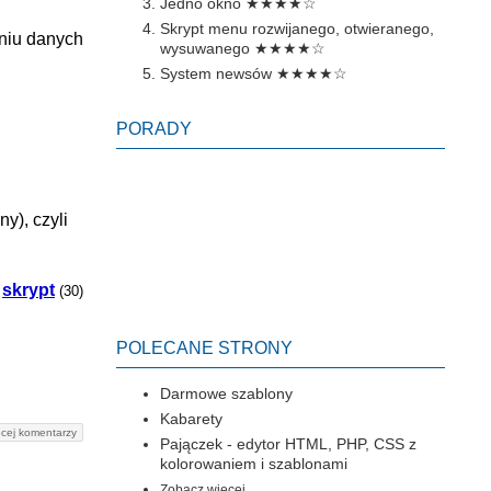
Jedno okno
★★★★☆
Skrypt menu rozwijanego, otwieranego,
niu danych
wysuwanego
★★★★☆
System newsów
★★★★☆
PORADY
y), czyli
,
skrypt
(30)
POLECANE STRONY
Darmowe szablony
Kabarety
cej komentarzy
Pajączek - edytor HTML, PHP, CSS z
kolorowaniem i szablonami
Zobacz więcej...