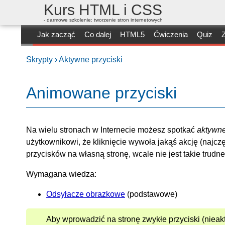
Kurs HTML i CSS
- darmowe szkolenie: tworzenie stron internetowych
Jak zacząć
Co dalej
HTML5
Ćwiczenia
Quiz
Z
Skrypty ›
Aktywne przyciski
Animowane przyciski
Na wielu stronach w Internecie możesz spotkać
aktywne
użytkownikowi, że kliknięcie wywoła jakąś akcję (najcz
przycisków na własną stronę, wcale nie jest takie trudne
Wymagana wiedza:
Odsyłacze obrazkowe
(podstawowe)
Aby wprowadzić na stronę zwykłe przyciski (nieakt