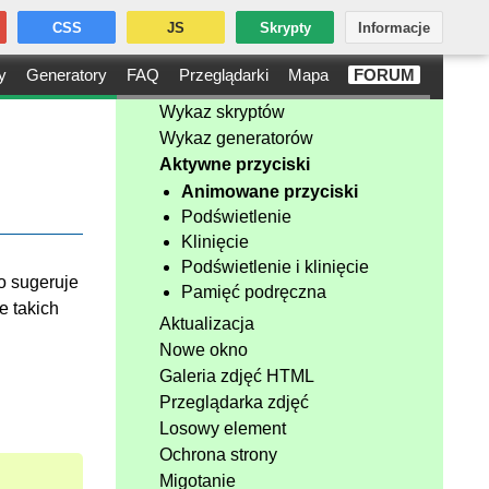
CSS
JS
Skrypty
Informacje
y
Generatory
FAQ
Przeglądarki
Mapa
FORUM
Wykaz skryptów
Wykaz generatorów
Aktywne przyciski
Animowane przyciski
Podświetlenie
Klinięcie
Podświetlenie i klinięcie
o sugeruje
Pamięć podręczna
e takich
Aktualizacja
Nowe okno
Galeria zdjęć HTML
Przeglądarka zdjęć
Losowy element
Ochrona strony
Migotanie