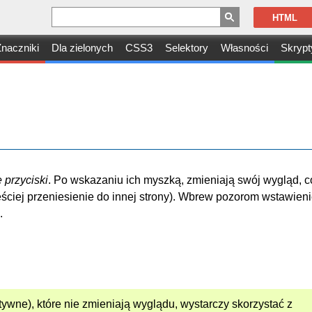
HTML
naczniki
Dla zielonych
CSS3
Selektory
Własności
Skrypt
 przyciski
. Po wskazaniu ich myszką, zmieniają swój wygląd, c
ęściej przeniesienie do innej strony). Wbrew pozorom wstawieni
.
ywne), które nie zmieniają wyglądu, wystarczy skorzystać z