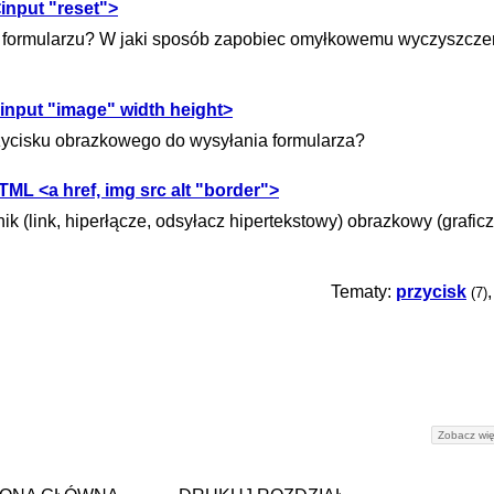
input "reset">
 formularzu? W jaki sposób zapobiec omyłkowemu wyczyszcze
nput "image" width height>
zycisku obrazkowego do wysyłania formularza?
ML <a href, img src alt "border">
(link, hiperłącze, odsyłacz hipertekstowy) obrazkowy (graficzn
Tematy:
przycisk
(7)
Zobacz wię