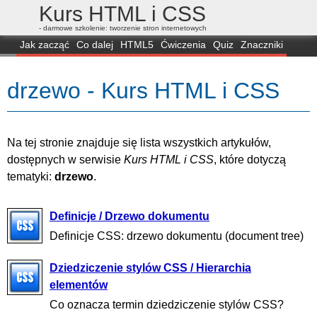
Kurs HTML i CSS
- darmowe szkolenie: tworzenie stron internetowych
Jak zacząć
Co dalej
HTML5
Ćwiczenia
Quiz
Znaczniki
Dla zielonych
CSS3
Selektory
Własności
Skrypty
Generatory
drzewo - Kurs HTML i CSS
FAQ
Przeglądarki
Mapa
FORUM
Na tej stronie znajduje się lista wszystkich artykułów,
dostępnych w serwisie
Kurs HTML i CSS
, które dotyczą
tematyki:
drzewo
.
Definicje / Drzewo dokumentu
Definicje CSS: drzewo dokumentu (document tree)
Dziedziczenie stylów CSS / Hierarchia
elementów
Co oznacza termin dziedziczenie stylów CSS?