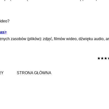
wideo?
 as>
nych zasobów (plików): zdjęć, filmów wideo, dźwięku audio, a
★★★
RY
STRONA GŁÓWNA