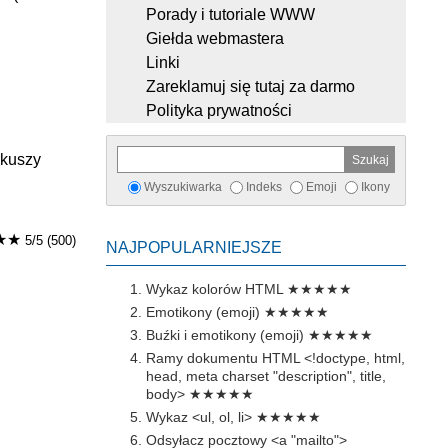
Porady i tutoriale WWW
Giełda webmastera
Linki
Zareklamuj się tutaj za darmo
Polityka prywatności
rkuszy
Wyszukiwarka
Indeks
Emoji
Ikony
★★
5/5 (500)
NAJPOPULARNIEJSZE
Wykaz kolorów HTML
★★★★★
Emotikony (emoji)
★★★★★
Buźki i emotikony (emoji)
★★★★★
Ramy dokumentu HTML <!doctype, html,
head, meta charset "description", title,
body>
★★★★★
Wykaz <ul, ol, li>
★★★★★
Odsyłacz pocztowy <a "mailto">