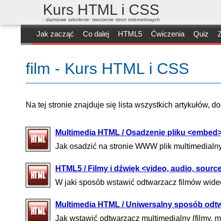
Kurs HTML i CSS
- darmowe szkolenie: tworzenie stron internetowych
Jak zacząć
Co dalej
HTML5
Ćwiczenia
Quiz
Z
film - Kurs HTML i CSS
Na tej stronie znajduje się lista wszystkich artykułów, 
Multimedia HTML / Osadzenie pliku <embed
Jak osadzić na stronie WWW plik multimedialny: 
HTML5 / Filmy i dźwięk <video, audio, sourc
W jaki sposób wstawić odtwarzacz filmów wideo
Multimedia HTML / Uniwersalny sposób odtwarza
Jak wstawić odtwarzacz multimedialny (filmy, 