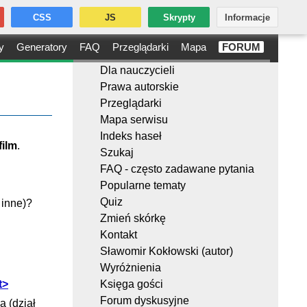
CSS
JS
Skrypty
Informacje
y
Generatory
FAQ
Przeglądarki
Mapa
FORUM
Dla nauczycieli
Prawa autorskie
Przeglądarki
Mapa serwisu
Indeks haseł
film
.
Szukaj
FAQ - często zadawane pytania
Popularne tematy
Quiz
 inne)?
Zmień skórkę
Kontakt
Sławomir Kokłowski (autor)
Wyróżnienia
t>
Księga gości
Forum dyskusyjne
a (dział