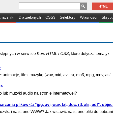
HTML
naczniki
Dla zielonych
CSS3
Selektory
Własności
Skrypt
dostępnych w serwisie
Kurs HTML i CSS
, które dotyczą tematyki:
>
animację, film, muzykę (wav, mid, avi, ra, mp3, mpg, mov, asf i
e>
 lub muzyki audio na stronie internetowej?
nia plików <a "jpg, avi, wav, txt, doc, rtf, xls, pdf", objec
muzyka) na stronę WWW? Jak wstawić na stronę pliki do pobrani