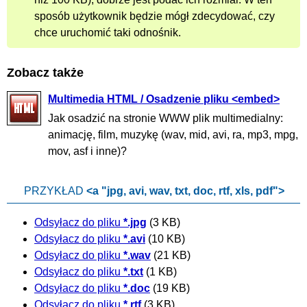
sposób użytkownik będzie mógł zdecydować, czy
chce uruchomić taki odnośnik.
Zobacz także
Multimedia HTML / Osadzenie pliku <embed>
Jak osadzić na stronie WWW plik multimedialny:
animację, film, muzykę (wav, mid, avi, ra, mp3, mpg,
mov, asf i inne)?
PRZYKŁAD
<a "jpg, avi, wav, txt, doc, rtf, xls, pdf">
Odsyłacz do pliku
*.jpg
(3 KB)
Odsyłacz do pliku
*.avi
(10 KB)
Odsyłacz do pliku
*.wav
(21 KB)
Odsyłacz do pliku
*.txt
(1 KB)
Odsyłacz do pliku
*.doc
(19 KB)
Odsyłacz do pliku
*.rtf
(3 KB)