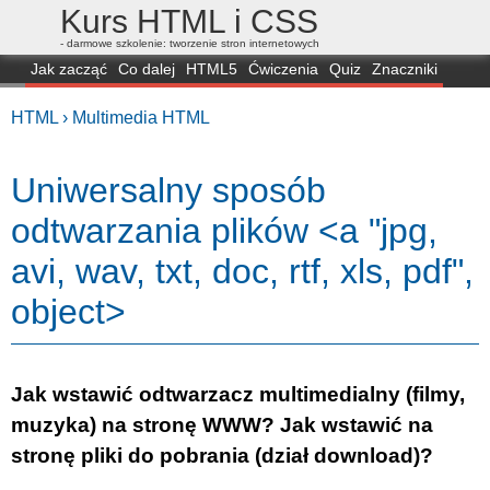
Kurs HTML i CSS
- darmowe szkolenie: tworzenie stron internetowych
Jak zacząć
Co dalej
HTML5
Ćwiczenia
Quiz
Znaczniki
Dla zielonych
CSS3
Selektory
Własności
Skrypty
Generatory
HTML ›
Multimedia HTML
FAQ
Przeglądarki
Mapa
FORUM
Uniwersalny sposób
odtwarzania plików <a "jpg,
avi, wav, txt, doc, rtf, xls, pdf",
object>
Jak wstawić odtwarzacz multimedialny (filmy,
muzyka) na stronę WWW? Jak wstawić na
stronę pliki do pobrania (dział download)?