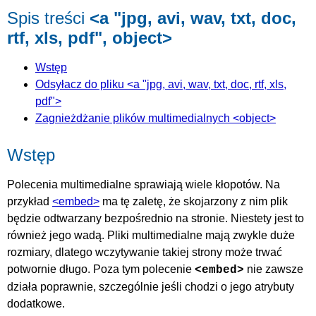
Spis treści
<a "jpg, avi, wav, txt, doc,
rtf, xls, pdf", object>
Wstęp
Odsyłacz do pliku <a "jpg, avi, wav, txt, doc, rtf, xls,
pdf">
Zagnieżdżanie plików multimedialnych <object>
Wstęp
Polecenia multimedialne sprawiają wiele kłopotów. Na
przykład
<embed>
ma tę zaletę, że skojarzony z nim plik
będzie odtwarzany bezpośrednio na stronie. Niestety jest to
również jego wadą. Pliki multimedialne mają zwykle duże
rozmiary, dlatego wczytywanie takiej strony może trwać
potwornie długo. Poza tym polecenie
nie zawsze
<embed>
działa poprawnie, szczególnie jeśli chodzi o jego atrybuty
dodatkowe.