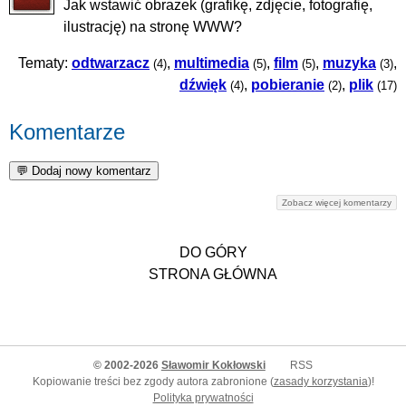
Jak wstawić obrazek (grafikę, zdjęcie, fotografię,
ilustrację) na stronę WWW?
Tematy:
odtwarzacz
,
multimedia
,
film
,
muzyka
,
(4)
(5)
(5)
(3)
dźwięk
,
pobieranie
,
plik
(4)
(2)
(17)
Komentarze
Zobacz więcej komentarzy
DO GÓRY
STRONA GŁÓWNA
© 2002-2026
Sławomir Kokłowski
RSS
Kopiowanie treści bez zgody autora zabronione (
zasady korzystania
)!
Polityka prywatności