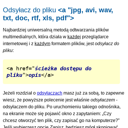
Odsyłacz do pliku
<a "jpg, avi, wav,
txt, doc, rtf, xls, pdf">
Najbardziej uniwersalną metodą odtwarzania plików
multimedialnych, która działa w
każdej
przeglądarce
internetowej i z
każdym
formatem plików, jest
odsyłacz do
pliku
:
<a href="
ścieżka dostępu do 
pliku
">
opis
</a>
Jeżeli rozdział o
odsyłaczach
masz już za sobą, to zapewne
wiesz, że powyższe polecenie jest właśnie
odsyłaczem
-
odsyłaczem do pliku. Po uruchomieniu takiego odnośnika,
na ekranie może się pojawić okno z zapytaniem:
Czy
chcesz otworzyć ten plik, czy zapisać go na komputerze?
Jeśli wybierzesz opcję
Zapisz
, będziesz mógł skopiować