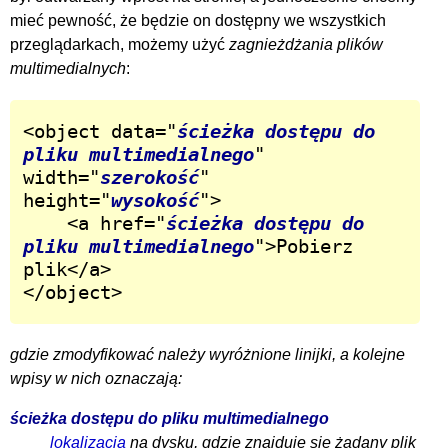
mieć pewność, że będzie on dostępny we wszystkich
przeglądarkach, możemy użyć
zagnieżdżania plików
multimedialnych
:
<object data="
ścieżka dostępu do 
pliku multimedialnego
" 
width="
szerokość
" 
height="
wysokość
">

	<a href="
ścieżka dostępu do 
pliku multimedialnego
">Pobierz 
plik</a>

</object>
gdzie zmodyfikować należy wyróżnione linijki, a kolejne
wpisy w nich oznaczają:
ścieżka dostępu do pliku multimedialnego
lokalizacja
na dysku, gdzie znajduje się żądany plik