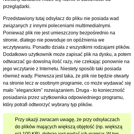
przeglądarki.
Przedstawiony tutaj odsyłacz do pliku nie posiada wad
związanych z innymi poleceniami multimedialnymi.
Ponieważ plik nie jest umieszczony bezpośrednio na
stronie, dlatego nie powoduje on opóźnienia we
wczytywaniu. Ponadto działa z wszystkimi rodzajami plików.
Dodatkowo użytkownik może zapisać plik na dysku, a potem
odtwarzać go dowolną ilość razy, nie czekając ponownie na
jego wczytanie z Internetu. Niestety sposób taki posiada
również wady. Pierwsza jest taka, że plik nie będzie otwarty
na stronie lecz w osobnym programie, co może wydawać się
mało "eleganckim" rozwiązaniem. Druga - to konieczność
posiadania przez użytkownika odpowiedniego programu,
który potrafi odtworzyć wybrany typ plików.
Przy okazji zwracam uwagę, że przy odsyłaczach
do plików mających większą objętość (np. większą
niż 100 KB), dobrze jest podać ich rozmiar. W ten