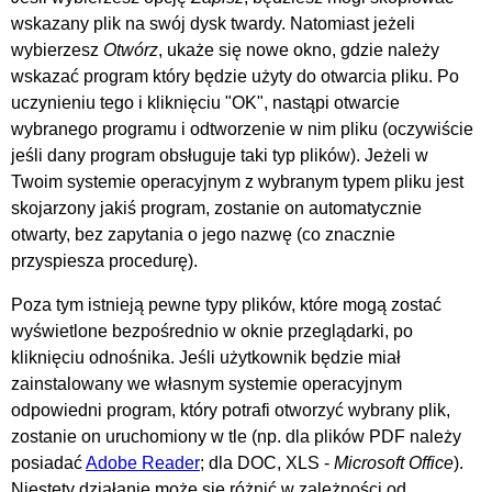
wskazany plik na swój dysk twardy. Natomiast jeżeli
wybierzesz
Otwórz
, ukaże się nowe okno, gdzie należy
wskazać program który będzie użyty do otwarcia pliku. Po
uczynieniu tego i kliknięciu "OK", nastąpi otwarcie
wybranego programu i odtworzenie w nim pliku (oczywiście
jeśli dany program obsługuje taki typ plików). Jeżeli w
Twoim systemie operacyjnym z wybranym typem pliku jest
skojarzony jakiś program, zostanie on automatycznie
otwarty, bez zapytania o jego nazwę (co znacznie
przyspiesza procedurę).
Poza tym istnieją pewne typy plików, które mogą zostać
wyświetlone bezpośrednio w oknie przeglądarki, po
kliknięciu odnośnika. Jeśli użytkownik będzie miał
zainstalowany we własnym systemie operacyjnym
odpowiedni program, który potrafi otworzyć wybrany plik,
zostanie on uruchomiony w tle (np. dla plików PDF należy
posiadać
Adobe Reader
; dla DOC, XLS -
Microsoft Office
).
Niestety działanie może się różnić w zależności od