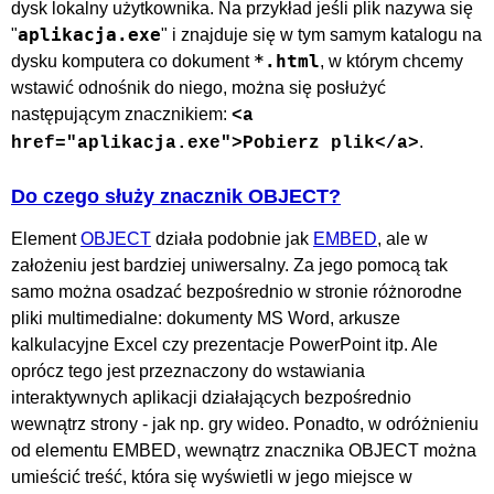
dysk lokalny użytkownika. Na przykład jeśli plik nazywa się
aplikacja.exe
"
" i znajduje się w tym samym katalogu na
*.html
dysku komputera co dokument
, w którym chcemy
wstawić odnośnik do niego, można się posłużyć
następującym znacznikiem:
<a
.
href="aplikacja.exe">Pobierz plik</a>
Do czego służy znacznik OBJECT?
Element
OBJECT
działa podobnie jak
EMBED
, ale w
założeniu jest bardziej uniwersalny. Za jego pomocą tak
samo można osadzać bezpośrednio w stronie różnorodne
pliki multimedialne: dokumenty MS Word, arkusze
kalkulacyjne Excel czy prezentacje PowerPoint itp. Ale
oprócz tego jest przeznaczony do wstawiania
interaktywnych aplikacji działających bezpośrednio
wewnątrz strony - jak np. gry wideo. Ponadto, w odróżnieniu
od elementu EMBED, wewnątrz znacznika OBJECT można
umieścić treść, która się wyświetli w jego miejsce w