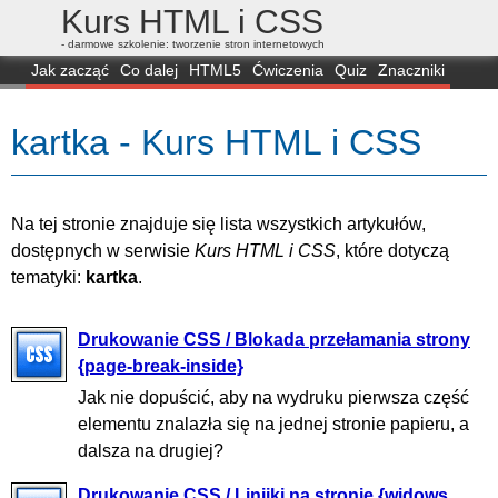
Kurs HTML i CSS
- darmowe szkolenie: tworzenie stron internetowych
Jak zacząć
Co dalej
HTML5
Ćwiczenia
Quiz
Znaczniki
Dla zielonych
CSS3
Selektory
Własności
Skrypty
Generatory
kartka - Kurs HTML i CSS
FAQ
Przeglądarki
Mapa
FORUM
Na tej stronie znajduje się lista wszystkich artykułów,
dostępnych w serwisie
Kurs HTML i CSS
, które dotyczą
tematyki:
kartka
.
Drukowanie CSS / Blokada przełamania strony
{page-break-inside}
Jak nie dopuścić, aby na wydruku pierwsza część
elementu znalazła się na jednej stronie papieru, a
dalsza na drugiej?
Drukowanie CSS / Linijki na stronie {widows,