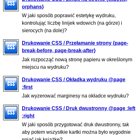
orphans}
W jaki sposób poprawić estetykę wydruku,
kontrolując liczbę linijek wdowich (na górze) i
sierocych (na dole)?
Drukowanie CSS / Przełamanie strony {page-
break-before, page-break-after}
Jak rozpocząć nową stronę papieru w określonym
miejscu na wydruku?
Drukowanie CSS / Okładka wydruku @page
:first
Jak wyzerować marginesy na okładce wydruku?
Drukowanie CSS / Druk dwustronny @page :left
:right
W jaki sposób przygotować druk dwustronny, tak
aby potem wszystkie kartki można było wygodnie
spiąć jak książkę?