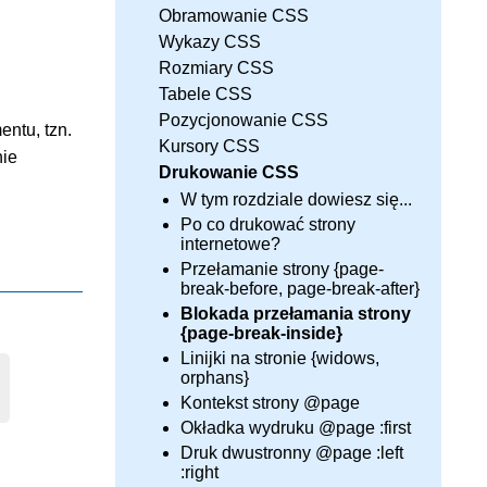
Obramowanie CSS
Wykazy CSS
Rozmiary CSS
Tabele CSS
Pozycjonowanie CSS
ntu, tzn.
Kursory CSS
nie
Drukowanie CSS
W tym rozdziale dowiesz się...
Po co drukować strony
internetowe?
Przełamanie strony {page-
break-before, page-break-after}
Blokada przełamania strony
{page-break-inside}
Linijki na stronie {widows,
orphans}
Kontekst strony @page
Okładka wydruku @page :first
Druk dwustronny @page :left
:right