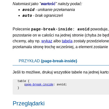
Natomiast jako "
wartość
" należy podać:
avoid
- unikanie przełamania
auto
- brak ograniczeń
Polecenie
powoduje, 
page-break-inside: avoid
pozostanie on w całości na jednej stronie (chyba że będzi
chcemy, aby np.
wykaz
albo
tabela
zostały przedzielone
przełamała stronę trochę wcześniej, a element zostanie
PRZYKŁAD
{page-break-inside}
Jeśli to możliwe, drukuj wszystkie tabele na jednej kartc
table {

page-break-inside
: avoid;

}
Przeglądarki