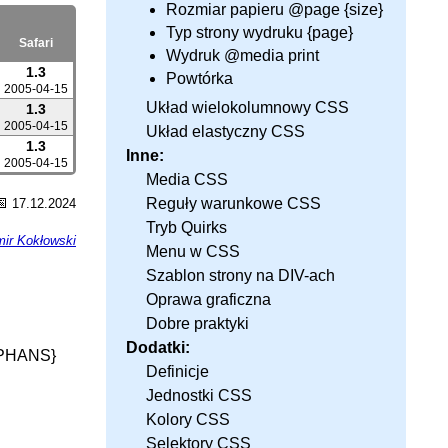
Rozmiar papieru @page {size}
Typ strony wydruku {page}
Safari
Wydruk @media print
1.3
Powtórka
2005-04-15
Układ wielokolumnowy CSS
1.3
2005-04-15
Układ elastyczny CSS
1.3
Inne:
2005-04-15
Media CSS
📅
Reguły warunkowe CSS
17.12.2024
Tryb Quirks
ir Kokłowski
Menu w CSS
Szablon strony na DIV-ach
Oprawa graficzna
Dobre praktyki
Dodatki:
RPHANS}
Definicje
Jednostki CSS
Kolory CSS
Selektory CSS