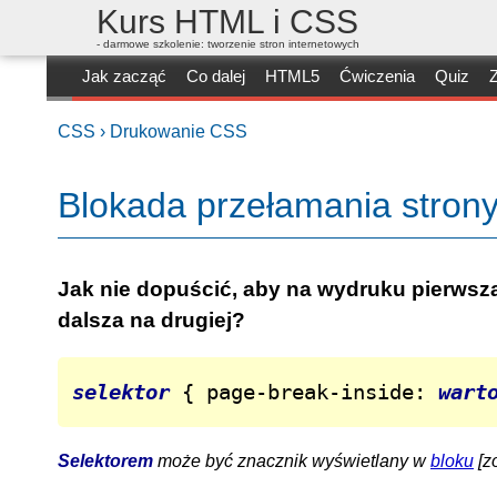
Kurs HTML i CSS
- darmowe szkolenie: tworzenie stron internetowych
Jak zacząć
Co dalej
HTML5
Ćwiczenia
Quiz
Z
CSS ›
Drukowanie CSS
Blokada przełamania strony
Jak nie dopuścić, aby na wydruku pierwsza 
dalsza na drugiej?
selektor
 { page-break-inside: 
wart
Selektorem
może być znacznik wyświetlany w
bloku
[z