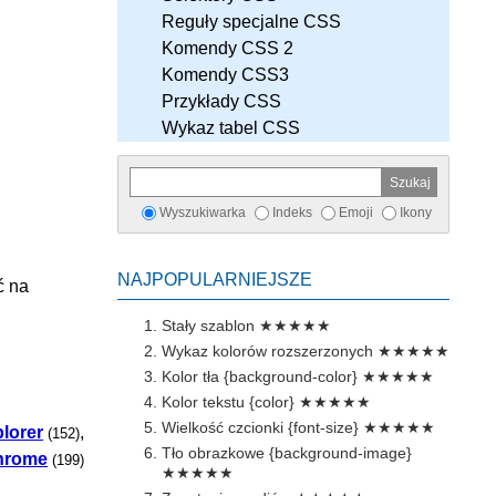
Reguły specjalne CSS
Komendy CSS 2
Komendy CSS3
Przykłady CSS
Wykaz tabel CSS
Wyszukiwarka
Indeks
Emoji
Ikony
NAJPOPULARNIEJSZE
ć na
Stały szablon
★★★★★
Wykaz kolorów rozszerzonych
★★★★★
Kolor tła {background-color}
★★★★★
Kolor tekstu {color}
★★★★★
Wielkość czcionki {font-size}
★★★★★
plorer
,
(152)
Tło obrazkowe {background-image}
hrome
(199)
★★★★★