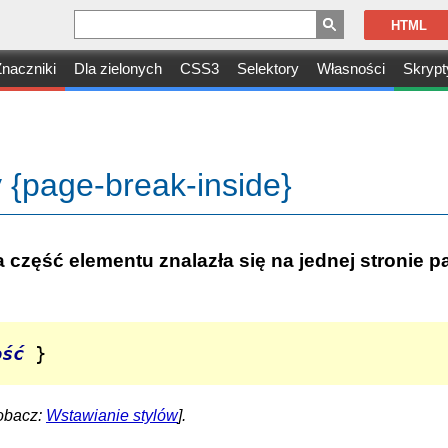
HTML
naczniki
Dla zielonych
CSS3
Selektory
Własności
Skrypt
 {page-break-inside}
część elementu znalazła się na jednej stronie pa
ość
 }
obacz:
Wstawianie stylów
].