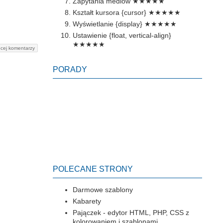
Zapytania mediów
★★★★★
Kształt kursora {cursor}
★★★★★
Wyświetlanie {display}
★★★★★
Ustawienie {float, vertical-align}
★★★★★
cej komentarzy
PORADY
POLECANE STRONY
Darmowe szablony
Kabarety
Pajączek - edytor HTML, PHP, CSS z
kolorowaniem i szablonami