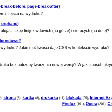
break-before, page-break-after}
nym miejscu na wydruku?
, orphans}
lując liczbę linijek wdowich (na górze) i sierocych (na dole)?
nternetowe?
a wydruku? Jakie możliwości daje CSS w kontekście wydruku?
uku bez potrzeby tworzenia nowej wersji? W jaki sposób ukry
,
strona
,
kartka
,
drukarka
,
blokada
,
Internet Ex
9)
(8)
(8)
(11)
(25)
Firefox
,
Opera
,
C
(191)
(201)