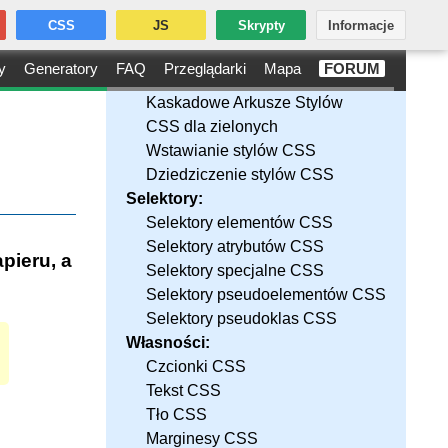
CSS
JS
Skrypty
Informacje
y
Generatory
FAQ
Przeglądarki
Mapa
FORUM
Kaskadowe Arkusze Stylów
CSS dla zielonych
Wstawianie stylów CSS
Dziedziczenie stylów CSS
Selektory:
Selektory elementów CSS
Selektory atrybutów CSS
pieru, a
Selektory specjalne CSS
Selektory pseudoelementów CSS
Selektory pseudoklas CSS
Własności:
Czcionki CSS
Tekst CSS
Tło CSS
Marginesy CSS