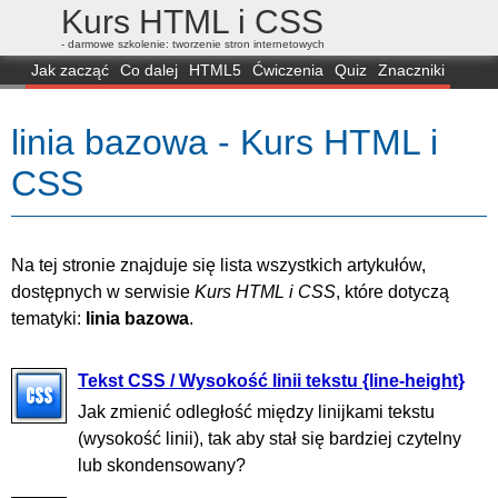
Kurs HTML i CSS
- darmowe szkolenie: tworzenie stron internetowych
Jak zacząć
Co dalej
HTML5
Ćwiczenia
Quiz
Znaczniki
Dla zielonych
CSS3
Selektory
Własności
Skrypty
Generatory
linia bazowa - Kurs HTML i
FAQ
Przeglądarki
Mapa
FORUM
CSS
Na tej stronie znajduje się lista wszystkich artykułów,
dostępnych w serwisie
Kurs HTML i CSS
, które dotyczą
tematyki:
linia bazowa
.
Tekst CSS / Wysokość linii tekstu {line-height}
Jak zmienić odległość między linijkami tekstu
(wysokość linii), tak aby stał się bardziej czytelny
lub skondensowany?