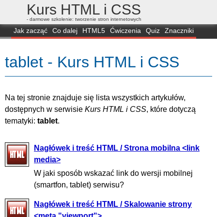
Kurs HTML i CSS
- darmowe szkolenie: tworzenie stron internetowych
Jak zacząć
Co dalej
HTML5
Ćwiczenia
Quiz
Znaczniki
Dla zielonych
CSS3
Selektory
Własności
Skrypty
Generatory
tablet - Kurs HTML i CSS
FAQ
Przeglądarki
Mapa
FORUM
Na tej stronie znajduje się lista wszystkich artykułów,
dostępnych w serwisie
Kurs HTML i CSS
, które dotyczą
tematyki:
tablet
.
Nagłówek i treść HTML / Strona mobilna <link
media>
W jaki sposób wskazać link do wersji mobilnej
(smartfon, tablet) serwisu?
Nagłówek i treść HTML / Skalowanie strony
<meta "viewport">