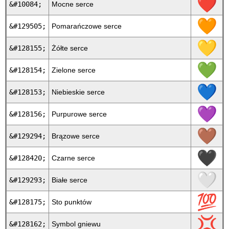
❤
&#10084;
Mocne serce
🧡
&#129505;
Pomarańczowe serce
💛
&#128155;
Żółte serce
💚
&#128154;
Zielone serce
💙
&#128153;
Niebieskie serce
💜
&#128156;
Purpurowe serce
🤎
&#129294;
Brązowe serce
🖤
&#128420;
Czarne serce
🤍
&#129293;
Białe serce
💯
&#128175;
Sto punktów
💢
&#128162;
Symbol gniewu