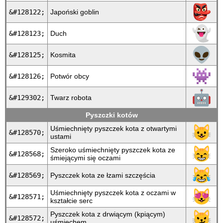
👺
&#128122;
Japoński goblin
👻
&#128123;
Duch
👽
&#128125;
Kosmita
👾
&#128126;
Potwór obcy
🤖
&#129302;
Twarz robota
Pyszczki kotów
😺
Uśmiechnięty pyszczek kota z otwartymi
&#128570;
ustami
😸
Szeroko uśmiechnięty pyszczek kota ze
&#128568;
śmiejącymi się oczami
😹
&#128569;
Pyszczek kota ze łzami szczęścia
😻
Uśmiechnięty pyszczek kota z oczami w
&#128571;
kształcie serc
😼
Pyszczek kota z drwiącym (kpiącym)
&#128572;
uśmiechem