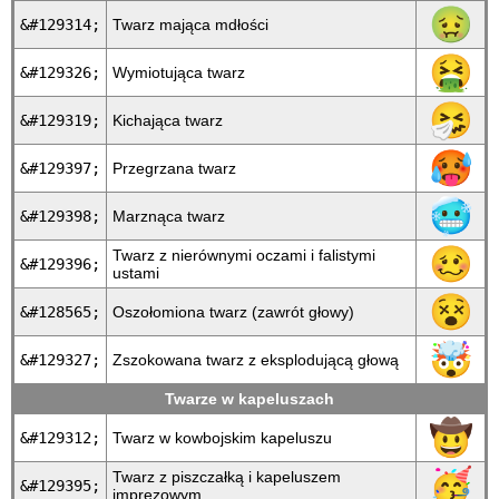
🤢
&#129314;
Twarz mająca mdłości
🤮
&#129326;
Wymiotująca twarz
🤧
&#129319;
Kichająca twarz
🥵
&#129397;
Przegrzana twarz
🥶
&#129398;
Marznąca twarz
🥴
Twarz z nierównymi oczami i falistymi
&#129396;
ustami
😵
&#128565;
Oszołomiona twarz (zawrót głowy)
🤯
&#129327;
Zszokowana twarz z eksplodującą głową
Twarze w kapeluszach
🤠
&#129312;
Twarz w kowbojskim kapeluszu
🥳
Twarz z piszczałką i kapeluszem
&#129395;
imprezowym