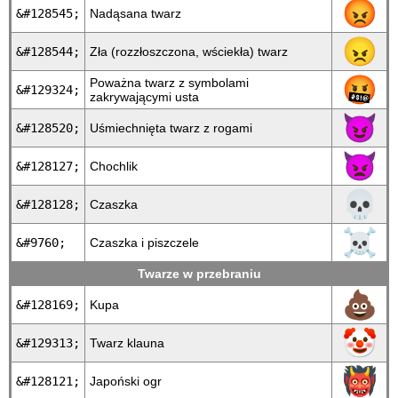
😡
&#128545;
Nadąsana twarz
😠
&#128544;
Zła (rozzłoszczona, wściekła) twarz
🤬
Poważna twarz z symbolami
&#129324;
zakrywającymi usta
😈
&#128520;
Uśmiechnięta twarz z rogami
👿
&#128127;
Chochlik
💀
&#128128;
Czaszka
☠
&#9760;
Czaszka i piszczele
Twarze w przebraniu
💩
&#128169;
Kupa
🤡
&#129313;
Twarz klauna
👹
&#128121;
Japoński ogr