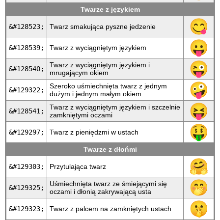
Twarze z językiem
😋
&#128523;
Twarz smakująca pyszne jedzenie
😛
&#128539;
Twarz z wyciągniętym językiem
😜
Twarz z wyciągniętym językiem i
&#128540;
mrugającym okiem
🤪
Szeroko uśmiechnięta twarz z jednym
&#129322;
dużym i jednym małym okiem
😝
Twarz z wyciągniętym językiem i szczelnie
&#128541;
zamkniętymi oczami
🤑
&#129297;
Twarz z pieniędzmi w ustach
Twarze z dłońmi
🤗
&#129303;
Przytulająca twarz
🤭
Uśmiechnięta twarz ze śmiejącymi się
&#129325;
oczami i dłonią zakrywającą usta
🤫
&#129323;
Twarz z palcem na zamkniętych ustach