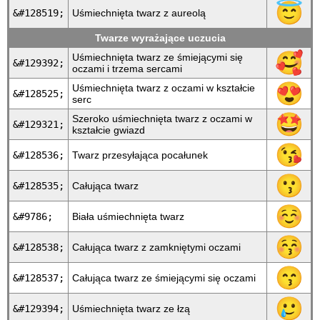
😇
&#128519;
Uśmiechnięta twarz z aureolą
Twarze wyrażające uczucia
🥰
Uśmiechnięta twarz ze śmiejącymi się
&#129392;
oczami i trzema sercami
😍
Uśmiechnięta twarz z oczami w kształcie
&#128525;
serc
🤩
Szeroko uśmiechnięta twarz z oczami w
&#129321;
kształcie gwiazd
😘
&#128536;
Twarz przesyłająca pocałunek
😗
&#128535;
Całująca twarz
☺
&#9786;
Biała uśmiechnięta twarz
😚
&#128538;
Całująca twarz z zamkniętymi oczami
😙
&#128537;
Całująca twarz ze śmiejącymi się oczami
🥲
&#129394;
Uśmiechnięta twarz ze łzą