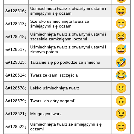
😄
Uśmiechnięta twarz z otwartymi ustami i
&#128516;
śmiejącymi się oczami
😁
Szeroko uśmiechnięta twarz ze
&#128513;
śmiejącymi się oczami
😆
Uśmiechnięta twarz z otwartymi ustami i
&#128518;
szczelnie zamkniętymi oczami
😅
Uśmiechnięta twarz z otwartymi ustami i
&#128517;
zimnym potem
🤣
&#129315;
Tarzanie się po podłodze ze śmiechu
😂
&#128514;
Twarz ze łzami szczęścia
🙂
&#128578;
Lekko uśmiechnięta twarz
🙃
&#128579;
Twarz "do góry nogami"
😉
&#128521;
Mrugająca twarz
😊
Uśmiechnięta twarz ze śmiejącymi się
&#128522;
oczami