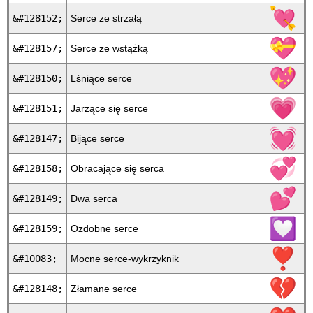
💘
&#128152;
Serce ze strzałą
💝
&#128157;
Serce ze wstążką
💖
&#128150;
Lśniące serce
💗
&#128151;
Jarzące się serce
💓
&#128147;
Bijące serce
💞
&#128158;
Obracające się serca
💕
&#128149;
Dwa serca
💟
&#128159;
Ozdobne serce
❣
&#10083;
Mocne serce-wykrzyknik
💔
&#128148;
Złamane serce