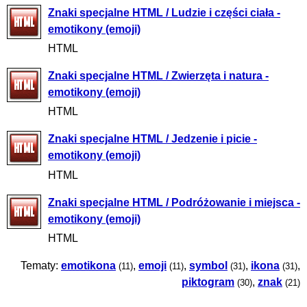
Znaki specjalne HTML / Ludzie i części ciała -
emotikony (emoji)
HTML
Znaki specjalne HTML / Zwierzęta i natura -
emotikony (emoji)
HTML
Znaki specjalne HTML / Jedzenie i picie -
emotikony (emoji)
HTML
Znaki specjalne HTML / Podróżowanie i miejsca -
emotikony (emoji)
HTML
Tematy:
emotikona
,
emoji
,
symbol
,
ikona
,
(11)
(11)
(31)
(31)
piktogram
,
znak
(30)
(21)