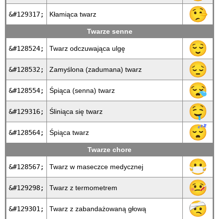
🤥
&#129317;
Kłamiąca twarz
Twarze senne
😌
&#128524;
Twarz odczuwająca ulgę
😔
&#128532;
Zamyślona (zadumana) twarz
😪
&#128554;
Śpiąca (senna) twarz
🤤
&#129316;
Śliniąca się twarz
😴
&#128564;
Śpiąca twarz
Twarze chore
😷
&#128567;
Twarz w maseczce medycznej
🤒
&#129298;
Twarz z termometrem
🤕
&#129301;
Twarz z zabandażowaną głową