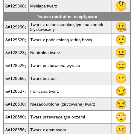
🤔
&#129300;
Myśląca twarz
Twarze neutralne, sceptyczne
🤐
Twarz z ustami zamkniętymi na zamek
&#129296;
błyskawiczny
🤨
&#129320;
Twarz z podniesioną jedną brwią
😐
&#128528;
Neutralna twarz
😑
&#128529;
Twarz pozbawiona wyrazu
😶
&#128566;
Twarz bez ust
😏
&#128527;
Ironiczna twarz
😒
&#128530;
Niezadowolona (zirytowana) twarz
🙄
&#128580;
Twarz przewracająca oczami
😬
&#128556;
Twarz z grymasem