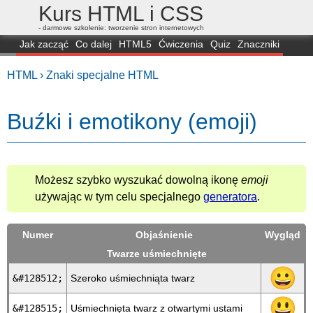
Kurs HTML i CSS
- darmowe szkolenie: tworzenie stron internetowych
Jak zacząć
Co dalej
HTML5
Ćwiczenia
Quiz
Znaczniki
Dla zielonych
CSS3
Selektory
Własności
Skrypty
Generatory
HTML ›
Znaki specjalne HTML
FAQ
Przeglądarki
Mapa
FORUM
Buźki i emotikony (emoji)
Możesz szybko wyszukać dowolną ikonę
emoji
używając w tym celu specjalnego
generatora
.
Numer
Objaśnienie
Wygląd
Twarze uśmiechnięte
😀
&#128512;
Szeroko uśmiechniąta twarz
😃
&#128515;
Uśmiechnięta twarz z otwartymi ustami