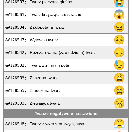
😭
&#128557;
Twarz płacząca głośno
😱
&#128561;
Twarz krzycząca ze strachu
😖
&#128534;
Zakłopotana twarz
😣
&#128547;
Wytrwała twarz
😞
&#128542;
Rozczarowana (zawiedziona) twarz
😓
&#128531;
Twarz z zimnym potem
😩
&#128553;
Znużona twarz
😫
&#128555;
Zmęczona twarz
🥱
&#129393;
Ziewająca twarz
Twarze negatywnie nastawione
😤
&#128548;
Twarz z wyrazem zwycięstwa