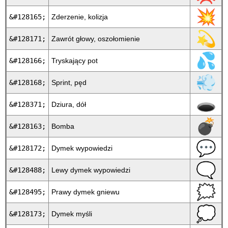
💥
&#128165;
Zderzenie, kolizja
💫
&#128171;
Zawrót głowy, oszołomienie
💦
&#128166;
Tryskający pot
💨
&#128168;
Sprint, pęd
🕳
&#128371;
Dziura, dół
💣
&#128163;
Bomba
💬
&#128172;
Dymek wypowiedzi
🗨
&#128488;
Lewy dymek wypowiedzi
🗯
&#128495;
Prawy dymek gniewu
💭
&#128173;
Dymek myśli