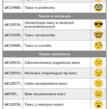
🥸
&#129400;
Twarz w przebraniu
Twarze w okularach
😎
Uśmiechnięta twarz w okularach
&#128526;
przeciwsłonecznych
🤓
&#129299;
Twarz nieudacznika
🧐
&#129488;
Twarz w monoklu
Twarze zmartwione
😕
&#128533;
Zdezorientowana (zagubiona) twarz
😟
&#128543;
Martwiąca (niepokojąca) się twarz
🙁
&#128577;
Lekko niezadowolona twarz
☹
&#9785;
Biała niezadowolona twarz
😮
&#128558;
Twarz z otwartymi ustami