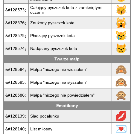
😽
Całujący pyszczek kota z zamkniętymi
&#128573;
oczami
🙀
&#128576;
Znużony pyszczek kota
😿
&#128575;
Płaczący pyszczek kota
😾
&#128574;
Nadąsany pyszczek kota
Twarze małp
🙈
&#128584;
Małpa "niczego nie widziałem"
🙉
&#128585;
Małpa "niczego nie słyszałem"
🙊
&#128586;
Małpa "niczego nie powiedziałem"
Emotikony
💋
&#128139;
Ślad pocałunku
💌
&#128140;
List miłosny