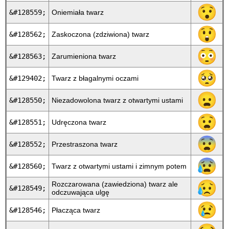
😯
&#128559;
Oniemiała twarz
😲
&#128562;
Zaskoczona (zdziwiona) twarz
😳
&#128563;
Zarumieniona twarz
🥺
&#129402;
Twarz z błagalnymi oczami
😦
&#128550;
Niezadowolona twarz z otwartymi ustami
😧
&#128551;
Udręczona twarz
😨
&#128552;
Przestraszona twarz
😰
&#128560;
Twarz z otwartymi ustami i zimnym potem
😥
Rozczarowana (zawiedziona) twarz ale
&#128549;
odczuwająca ulgę
😢
&#128546;
Płacząca twarz