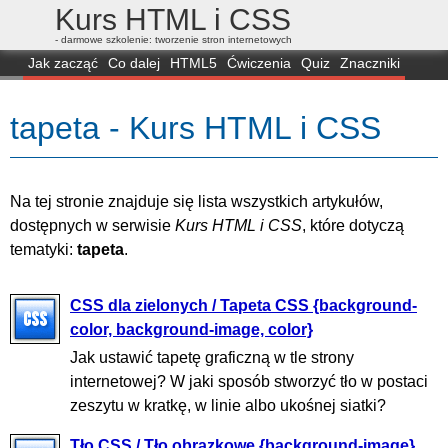
Kurs HTML i CSS
- darmowe szkolenie: tworzenie stron internetowych
Jak zacząć
Co dalej
HTML5
Ćwiczenia
Quiz
Znaczniki
Dla zielonych
CSS3
Selektory
Własności
Skrypty
Generatory
tapeta - Kurs HTML i CSS
FAQ
Przeglądarki
Mapa
FORUM
Na tej stronie znajduje się lista wszystkich artykułów,
dostępnych w serwisie
Kurs HTML i CSS
, które dotyczą
tematyki:
tapeta
.
CSS dla zielonych / Tapeta CSS {background-
color, background-image, color}
Jak ustawić tapetę graficzną w tle strony
internetowej? W jaki sposób stworzyć tło w postaci
zeszytu w kratkę, w linie albo ukośnej siatki?
Tło CSS / Tło obrazkowe {background-image}