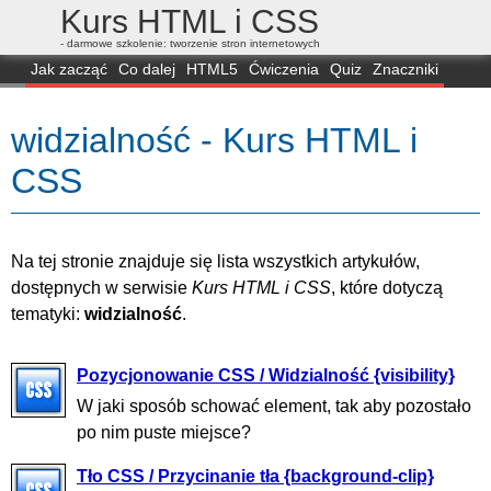
Kurs HTML i CSS
- darmowe szkolenie: tworzenie stron internetowych
Jak zacząć
Co dalej
HTML5
Ćwiczenia
Quiz
Znaczniki
Dla zielonych
CSS3
Selektory
Własności
Skrypty
Generatory
widzialność - Kurs HTML i
FAQ
Przeglądarki
Mapa
FORUM
CSS
Na tej stronie znajduje się lista wszystkich artykułów,
dostępnych w serwisie
Kurs HTML i CSS
, które dotyczą
tematyki:
widzialność
.
Pozycjonowanie CSS / Widzialność {visibility}
W jaki sposób schować element, tak aby pozostało
po nim puste miejsce?
Tło CSS / Przycinanie tła {background-clip}