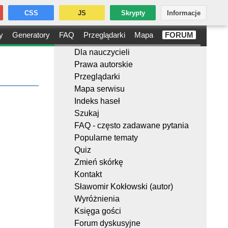
CSS
JS
Skrypty
Informacje
y
Generatory
FAQ
Przeglądarki
Mapa
FORUM
Dla nauczycieli
Prawa autorskie
Przeglądarki
Mapa serwisu
Indeks haseł
Szukaj
FAQ - często zadawane pytania
Popularne tematy
Quiz
Zmień skórkę
Kontakt
Sławomir Kokłowski (autor)
Wyróżnienia
Księga gości
Forum dyskusyjne