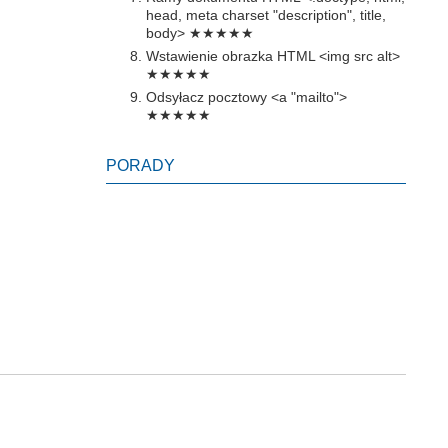
head, meta charset "description", title,
body>
★★★★★
Wstawienie obrazka HTML <img src alt>
★★★★★
Odsyłacz pocztowy <a "mailto">
★★★★★
PORADY