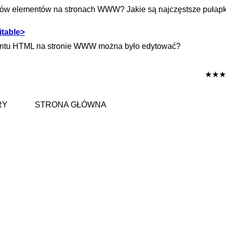
arów elementów na stronach WWW? Jakie są najczęstsze pułapk
itable>
mentu HTML na stronie WWW można było edytować?
★★★
RY
STRONA GŁÓWNA