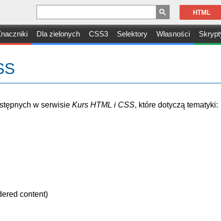
HTML
naczniki
Dla zielonych
CSS3
Selektory
Własności
Skrypt
SS
dostępnych w serwisie
Kurs HTML i CSS
, które dotyczą tematyki:
dered content)