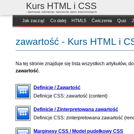
Kurs HTML i CSS
- darmowe szkolenie: tworzenie stron internetowych
Jak zacząć
Co dalej
HTML5
Ćwiczenia
Quiz
Z
zawartość - Kurs HTML i C
Na tej stronie znajduje się lista wszystkich artykułów, 
zawartość
.
Definicje / Zawartość
Definicje CSS: zawartość (content)
Definicje / Zinterpretowana zawartość
Definicje CSS: zinterpretowana zawartość (ren
Marginesy CSS / Model pudełkowy CSS