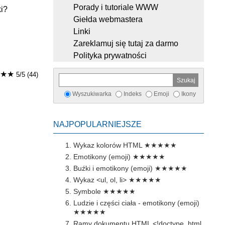
Porady i tutoriale WWW
i?
Giełda webmastera
Linki
Zareklamuj się tutaj za darmo
Polityka prywatności
★★
5/5 (44)
Wyszukiwarka
Indeks
Emoji
Ikony
NAJPOPULARNIEJSZE
Wykaz kolorów HTML
★★★★★
Emotikony (emoji)
★★★★★
Buźki i emotikony (emoji)
★★★★★
Wykaz <ul, ol, li>
★★★★★
Symbole
★★★★★
Ludzie i części ciała - emotikony (emoji)
★★★★★
Ramy dokumentu HTML <!doctype, html,