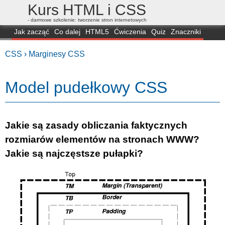
Kurs HTML i CSS
- darmowe szkolenie: tworzenie stron internetowych
Jak zacząć
Co dalej
HTML5
Ćwiczenia
Quiz
Znaczniki
Dla zielonych
CSS3
Selektory
Własności
Skrypty
Generatory
CSS ›
Marginesy CSS
FAQ
Przeglądarki
Mapa
FORUM
Model pudełkowy CSS
Jakie są zasady obliczania faktycznych
rozmiarów elementów na stronach WWW?
Jakie są najczęstsze pułapki?