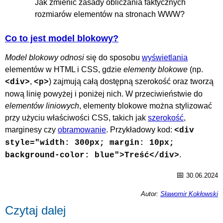
Jak zmienić zasady obliczania faktycznych
rozmiarów elementów na stronach WWW?
Co to jest model blokowy?
Model blokowy odnosi
się do sposobu
wyświetlania
elementów w HTML i CSS, gdzie
elementy blokowe
(np.
,
) zajmują całą dostępną szerokość oraz tworzą
<div>
<p>
nową linię powyżej i poniżej nich. W przeciwieństwie do
elementów liniowych
, elementy blokowe można stylizować
przy użyciu właściwości CSS, takich jak
szerokość
,
marginesy czy
obramowanie
. Przykładowy kod:
<div
style="width: 300px; margin: 10px;
.
background-color: blue">Treść</div>
📅
30.06.2024
Autor:
Sławomir Kokłowski
Czytaj dalej