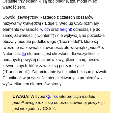
Ostatnie trzy składniki są opcjonalne, tzn. mogą mieć
wartość zero.
Obwód (zewnętrzny) każdego z czterech obszarów
nazywamy
krawędzią
("Edge"). Według CSS rozmiary
elementu (własności
width
oraz
height
) odnoszą się do
samej
zawartości
("Content") i nie wpływają na pozostałe
obszary modelu pudełkowego ("Box model"), które są
tworzone na zewnątrz zawartości, ale wewnątrz
pudełka
.
Natomiast
tło
elementu jest określone dla wszystkich z
podanych powyżej obszarów z wyjątkiem marginesów
zewnętrznych, które zawsze są przezroczyste
("Transparent"). Zapamiętanie tych krótkich zasad pozwoli
Ci uniknąć w przyszłości nieoczekiwanych problemów z
wyświetlaniem elementów strony.
UWAGA!
W trybie
Quirks
interpretacja
modelu
pudełkowego
różni się od przedstawionej powyżej i
jest niezgodna z CSS 2.