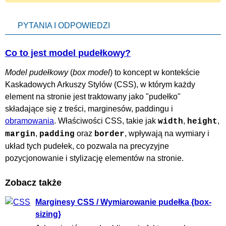
PYTANIA I ODPOWIEDZI
Co to jest model pudełkowy?
Model pudełkowy
(
box model
) to koncept w kontekście
Kaskadowych Arkuszy Stylów (CSS), w którym każdy
element na stronie jest traktowany jako "pudełko"
składające się z treści, marginesów, paddingu i
obramowania
. Właściwości CSS, takie jak
,
,
width
height
,
oraz
, wpływają na wymiary i
margin
padding
border
układ tych pudełek, co pozwala na precyzyjne
pozycjonowanie i stylizację elementów na stronie.
Zobacz także
Marginesy CSS / Wymiarowanie pudełka {box-
sizing}