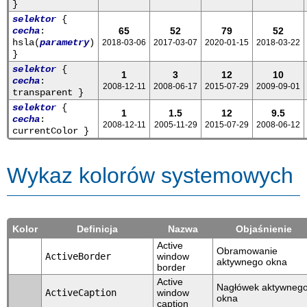
}
selektor
{
cecha
:
65
52
79
52
hsla(
parametry
)
2018-03-06
2017-03-07
2020-01-15
2018-03-22
}
selektor
{
1
3
12
10
cecha
:
2008-12-11
2008-06-17
2015-07-29
2009-09-01
transparent }
selektor
{
1
1.5
12
9.5
cecha
:
2008-12-11
2005-11-29
2015-07-29
2008-06-12
currentColor }
Wykaz kolorów systemowych
Kolor
Definicja
Nazwa
Objaśnienie
Active
Obramowanie
ActiveBorder
window
aktywnego okna
border
Active
Nagłówek aktywneg
ActiveCaption
window
okna
caption