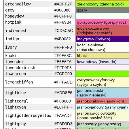
greenyellow
#ADFF2F
zielonożółty (zielona żółć)
grey
#808080
szary
honeydew
#F0FFF0
hotpink
#FF69B4
gorącoróżowy (gorący róż)
indyjskoczerwony
indianred
#CD5C5C
(indyjska czerwień)
indigo
#4B0082
indygowy (indygo)
kości słoniowej
ivory
#FFFFF0
(kość słoniowa)
khaki
#F0E68C
khaki
lavender
#E6E6FA
lawendowy (lawenda)
lavenderblush
#FFF0F5
lawngreen
#7CFC00
cytrynowoszyfonowy
lemonchiffon
#FFFACD
(cytryna szyfon)
jasnoniebieski
lightblue
#ADD8E6
(jasny niebieski)
lightcoral
#F08080
jasnokoralowy (jasny koral)
lightcyan
#E0FFFF
jasnocyjanowy (jasny cyjan)
jasnonawłociowożółty
lightgoldenrodyellow
#FAFAD2
(jasna nawłoć żółć)
lightgray
#D3D3D3
jasnoszary (jasny szary)