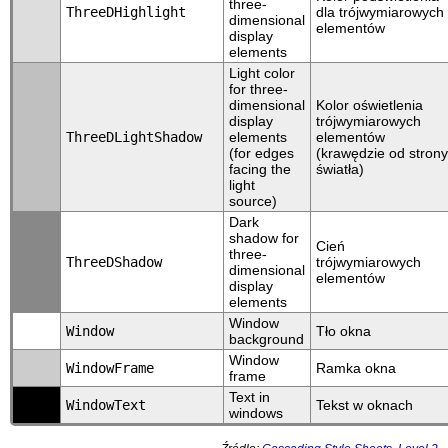
three-
ThreeDHighlight
dla trójwymiarowych
dimensional
elementów
display
elements
Light color
for three-
dimensional
Kolor oświetlenia
display
trójwymiarowych
ThreeDLightShadow
elements
elementów
(for edges
(krawędzie od strony
facing the
światła)
light
source)
Dark
shadow for
Cień
three-
ThreeDShadow
trójwymiarowych
dimensional
elementów
display
elements
Window
Window
Tło okna
background
Window
WindowFrame
Ramka okna
frame
Text in
WindowText
Tekst w oknach
windows