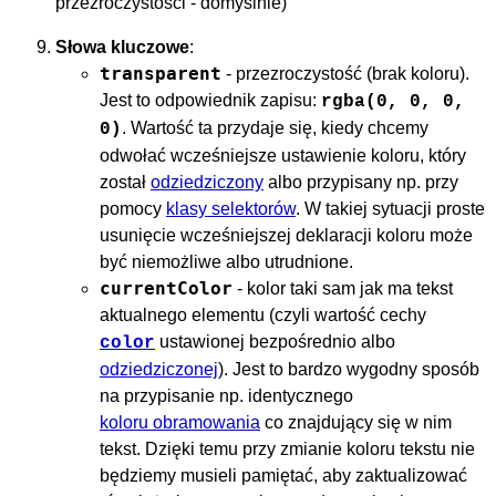
przezroczystości - domyślnie)
Słowa kluczowe
:
transparent
- przezroczystość (brak koloru).
Jest to odpowiednik zapisu:
rgba(0, 0, 0,
. Wartość ta przydaje się, kiedy chcemy
0)
odwołać wcześniejsze ustawienie koloru, który
został
odziedziczony
albo przypisany np. przy
pomocy
klasy selektorów
. W takiej sytuacji proste
usunięcie wcześniejszej deklaracji koloru może
być niemożliwe albo utrudnione.
currentColor
- kolor taki sam jak ma tekst
aktualnego elementu (czyli wartość cechy
ustawionej bezpośrednio albo
color
odziedziczonej
). Jest to bardzo wygodny sposób
na przypisanie np. identycznego
koloru obramowania
co znajdujący się w nim
tekst. Dzięki temu przy zmianie koloru tekstu nie
będziemy musieli pamiętać, aby zaktualizować