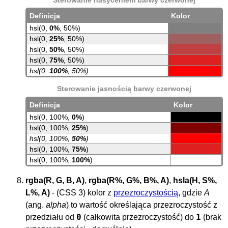
Sterowanie nasyceniem barwy czerwonej
Definicja
Kolor
hsl(0,
0%
, 50%)
hsl(0,
25%
, 50%)
hsl(0,
50%
, 50%)
hsl(0,
75%
, 50%)
hsl(0,
100%
, 50%)
Sterowanie jasnością barwy czerwonej
Definicja
Kolor
hsl(0, 100%,
0%
)
hsl(0, 100%,
25%
)
hsl(0, 100%,
50%
)
hsl(0, 100%,
75%
)
hsl(0, 100%,
100%
)
rgba(R, G, B, A)
,
rgba(R%, G%, B%, A)
,
hsla(H, S%,
L%, A)
- (CSS 3) kolor z
przezroczystością
, gdzie
A
(ang.
alpha
) to wartość określająca przezroczystość z
0
1
przedziału od
(całkowita przezroczystość) do
(brak