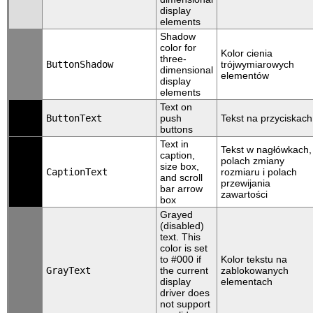
display
elements
Shadow
color for
Kolor cienia
three-
ButtonShadow
trójwymiarowych
dimensional
elementów
display
elements
Text on
ButtonText
push
Tekst na przyciskach
buttons
Text in
Tekst w nagłówkach,
caption,
polach zmiany
size box,
CaptionText
rozmiaru i polach
and scroll
przewijania
bar arrow
zawartości
box
Grayed
(disabled)
text. This
color is set
to #000 if
Kolor tekstu na
GrayText
the current
zablokowanych
display
elementach
driver does
not support