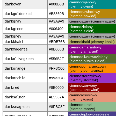
ciemnocyjanowy
darkcyan
#008B8B
(ciemny cyjan)
ciemnonawłociowy
darkgoldenrod
#B8860B
(ciemna nawłoć)
darkgray
#A9A9A9
ciemnoszary (ciemny szary)
ciemnozielony
darkgreen
#006400
(ciemna zieleń)
darkgrey
#A9A9A9
ciemnoszary (ciemny szary)
darkkhaki
#BDB76B
ciemnokhaki (ciemny khaki)
ciemnoamarantowy
darkmagenta
#8B008B
(ciemny amarant)
ciemnooliwkowozielony
darkolivegreen
#556B2F
(ciemna oliwka zieleń)
ciemnopomarańczowy
darkorange
#FF8C00
(ciemny pomarańcz)
ciemnostorczykowy
darkorchid
#9932CC
(ciemny storczyk)
ciemnoczerwony
darkred
#8B0000
(ciemna czerwień)
ciemnołososiowy
darksalmon
#E9967A
(ciemny łosoś)
ciemnomorski
darkseagreen
#8FBC8F
(ciemne morze)
ciemnołupkowoniebieski