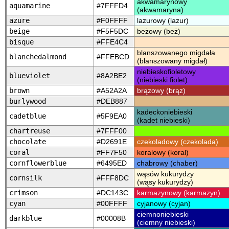
akwamarynowy
aquamarine
#7FFFD4
(akwamaryna)
azure
#F0FFFF
lazurowy (lazur)
beige
#F5F5DC
beżowy (beż)
bisque
#FFE4C4
blanszowanego migdała
blanchedalmond
#FFEBCD
(blanszowany migdał)
niebieskofioletowy
blueviolet
#8A2BE2
(niebieski fiolet)
brown
#A52A2A
brązowy (brąz)
burlywood
#DEB887
kadeckoniebieski
cadetblue
#5F9EA0
(kadet niebieski)
chartreuse
#7FFF00
chocolate
#D2691E
czekoladowy (czekolada)
coral
#FF7F50
koralowy (koral)
cornflowerblue
#6495ED
chabrowy (chaber)
wąsów kukurydzy
cornsilk
#FFF8DC
(wąsy kukurydzy)
crimson
#DC143C
karmazynowy (karmazyn)
cyan
#00FFFF
cyjanowy (cyjan)
ciemnoniebieski
darkblue
#00008B
(ciemny niebieski)