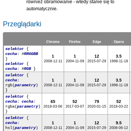
również obramowanie - wtedy stanie się to
automatycznie.
Przeglądarki
Chrome
Firefox
Edge
Opera
selektor
{
cecha
: #
RR
GG
BB
1
1
12
3.5
}
2008-12-11
2004-11-09
2015-07-29
1998-11-18
selektor
{
cecha
: #
R
G
B
}
selektor
{
cecha
:
1
1
12
3.5
rgb(
parametry
)
2008-12-11
2004-11-09
2015-07-29
1998-11-18
}
selektor
{
cecha
:
cecha
:
65
52
79
52
rgba(
parametry
)
2018-03-06
2017-03-07
2020-01-15
2018-03-22
}
selektor
{
cecha
:
1
1
12
9.5
hsl(
parametry
)
2008-12-11
2004-11-09
2015-07-29
2008-06-12