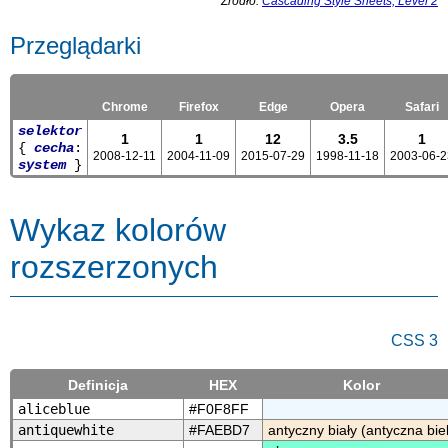
Źródło:
Cascading Style Sheets, Level 2
Przeglądarki
Chrome
Firefox
Edge
Opera
Safari
selektor
1
1
12
3.5
1
{
cecha
:
2008-12-11
2004-11-09
2015-07-29
1998-11-18
2003-06-2
system
}
Wykaz kolorów
rozszerzonych
CSS 3
Definicja
HEX
Kolor
aliceblue
#F0F8FF
antiquewhite
#FAEBD7
antyczny biały (antyczna biel