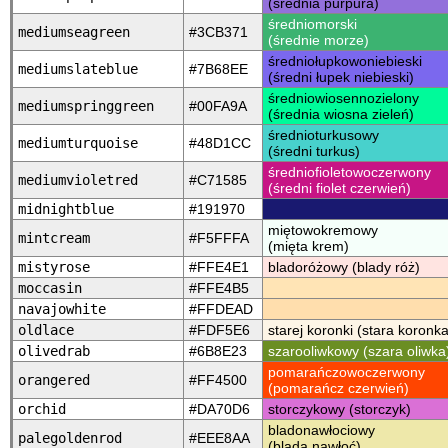
(średnia purpura)
średniomorski
mediumseagreen
#3CB371
(średnie morze)
średniołupkowoniebieski
mediumslateblue
#7B68EE
(średni łupek niebieski)
średniowiosennozielony
mediumspringgreen
#00FA9A
(średnia wiosna zieleń)
średnioturkusowy
mediumturquoise
#48D1CC
(średni turkus)
średniofioletowoczerwony
mediumvioletred
#C71585
(średni fiolet czerwień)
midnightblue
#191970
miętowokremowy
mintcream
#F5FFFA
(mięta krem)
mistyrose
#FFE4E1
bladoróżowy (blady róż)
moccasin
#FFE4B5
navajowhite
#FFDEAD
oldlace
#FDF5E6
starej koronki (stara koronka
olivedrab
#6B8E23
szarooliwkowy (szara oliwka
pomarańczowoczerwony
orangered
#FF4500
(pomarańcz czerwień)
orchid
#DA70D6
storczykowy (storczyk)
bladonawłociowy
palegoldenrod
#EEE8AA
(blada nawłoć)