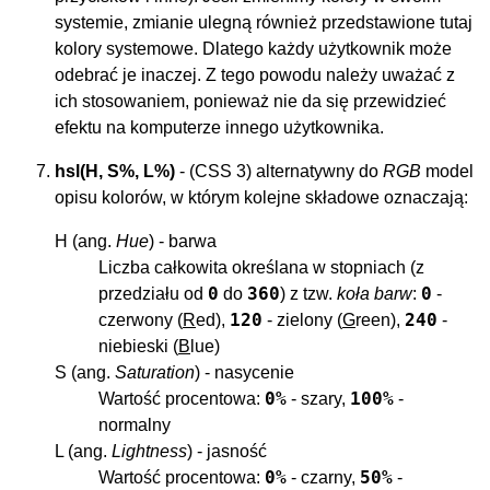
systemie, zmianie ulegną również przedstawione tutaj
kolory systemowe. Dlatego każdy użytkownik może
odebrać je inaczej. Z tego powodu należy uważać z
ich stosowaniem, ponieważ nie da się przewidzieć
efektu na komputerze innego użytkownika.
hsl(H, S%, L%)
- (CSS 3) alternatywny do
RGB
model
opisu kolorów, w którym kolejne składowe oznaczają:
H (ang.
Hue
) - barwa
Liczba całkowita określana w stopniach (z
0
360
0
przedziału od
do
) z tzw.
koła barw
:
-
120
240
czerwony (
R
ed),
- zielony (
G
reen),
-
niebieski (
B
lue)
S (ang.
Saturation
) - nasycenie
0%
100%
Wartość procentowa:
- szary,
-
normalny
L (ang.
Lightness
) - jasność
0%
50%
Wartość procentowa:
- czarny,
-