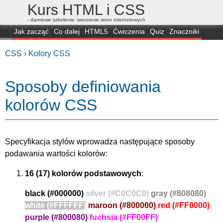
Kurs HTML i CSS
- darmowe szkolenie: tworzenie stron internetowych
Jak zacząć
Co dalej
HTML5
Ćwiczenia
Quiz
Znaczniki
Dla zielonych
CSS3
Selektory
Własności
Skrypty
Generatory
CSS ›
Kolory CSS
FAQ
Przeglądarki
Mapa
FORUM
Sposoby definiowania
kolorów CSS
Specyfikacja stylów wprowadza następujące sposoby
podawania wartości kolorów:
16 (17) kolorów podstawowych
:
black (#000000)
silver (#C0C0C0)
gray (#808080)
white (#FFFFFF)
maroon (#800000)
red (#FF0000)
purple (#800080)
fuchsia (#FF00FF)