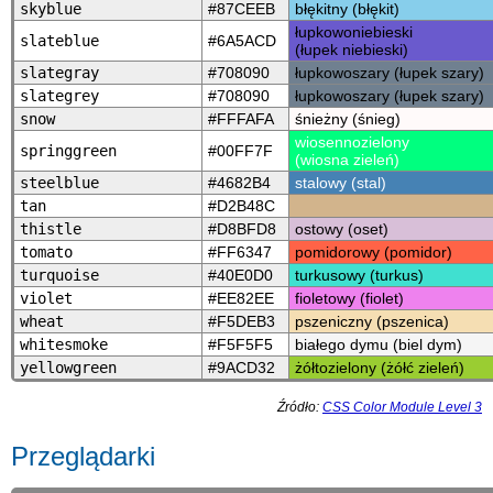
skyblue
#87CEEB
błękitny (błękit)
łupkowoniebieski
slateblue
#6A5ACD
(łupek niebieski)
slategray
#708090
łupkowoszary (łupek szary)
slategrey
#708090
łupkowoszary (łupek szary)
snow
#FFFAFA
śnieżny (śnieg)
wiosennozielony
springgreen
#00FF7F
(wiosna zieleń)
steelblue
#4682B4
stalowy (stal)
tan
#D2B48C
thistle
#D8BFD8
ostowy (oset)
tomato
#FF6347
pomidorowy (pomidor)
turquoise
#40E0D0
turkusowy (turkus)
violet
#EE82EE
fioletowy (fiolet)
wheat
#F5DEB3
pszeniczny (pszenica)
whitesmoke
#F5F5F5
białego dymu (biel dym)
yellowgreen
#9ACD32
żółtozielony (żółć zieleń)
Źródło:
CSS Color Module Level 3
Przeglądarki