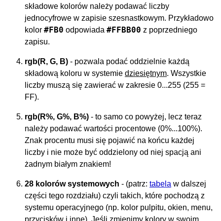
składowe kolorów należy podawać liczby
jednocyfrowe w zapisie szesnastkowym. Przykładowo
#FB0
#FFBB00
kolor
odpowiada
z poprzedniego
zapisu.
rgb(R, G, B)
- pozwala podać oddzielnie każdą
składową koloru w systemie
dziesiętnym
. Wszystkie
liczby muszą się zawierać w zakresie 0...255 (255 =
FF).
rgb(R%, G%, B%)
- to samo co powyżej, lecz teraz
należy podawać wartości procentowe (0%...100%).
Znak procentu musi się pojawić na końcu każdej
liczby i nie może być oddzielony od niej spacją ani
żadnym białym znakiem!
28 kolorów systemowych
- (patrz:
tabela
w dalszej
części tego rozdziału) czyli takich, które pochodzą z
systemu operacyjnego (np. kolor pulpitu, okien, menu,
przycisków i inne). Jeśli zmienimy kolory w swoim