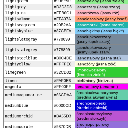
lightgreen
#90EE90
jasnozielony (jasna zieleń)
lightgrey
#D3D3D3
jasnoszary (jasny szary)
lightpink
#FFB6C1
jasnoróżowy (jasny róż)
lightsalmon
#FFA07A
jasnołososiowy (jasny łosoś)
lightseagreen
#20B2AA
jasnomorski (jasne morze)
lightskyblue
#87CEFA
jasnobłękitny (jasny błękit)
jasnołupkowoszary
lightslategray
#778899
(jasny łupek szary)
jasnołupkowoszary
lightslategrey
#778899
(jasny łupek szary)
lightsteelblue
#B0C4DE
jasnostalowy (jasna stal)
lightyellow
#FFFFE0
jasnożółty (jasna żółć)
limonowozielony
limegreen
#32CD32
(limonka zieleń)
linen
#FAF0E6
bieliźniany (bielizna)
magenta
#FF00FF
amarantowy (amarant)
średnioakwamarynowy
mediumaquamarine
#66CDAA
(średnia akwamaryna)
średnioniebieski
mediumblue
#0000CD
(średni niebieski)
średniostorczykowy
mediumorchid
#BA55D3
(średni storczyk)
średniopurpurowy
mediumpurple
#9370DB