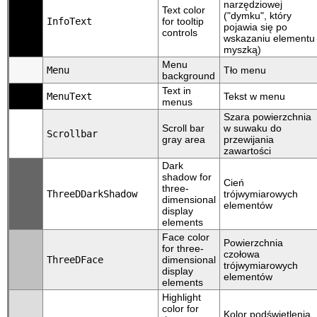
narzędziowej
Text color
("dymku", który
InfoText
for tooltip
pojawia się po
controls
wskazaniu elementu
myszką)
Menu
Menu
Tło menu
background
Text in
MenuText
Tekst w menu
menus
Szara powierzchnia
Scroll bar
w suwaku do
Scrollbar
gray area
przewijania
zawartości
Dark
shadow for
Cień
three-
ThreeDDarkShadow
trójwymiarowych
dimensional
elementów
display
elements
Face color
Powierzchnia
for three-
czołowa
ThreeDFace
dimensional
trójwymiarowych
display
elementów
elements
Highlight
color for
Kolor podświetlenia