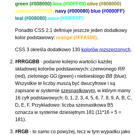
green (#008000)
lime (#00FF00)
olive (#808000)
yellow (#FFFF00)
navy (#000080)
blue (#0000FF)
teal (#008080)
aqua (#00FFFF)
Ponadto CSS 2.1 definiuje jeszcze jeden dodatkowy
kolor podstawowy:
orange (#FFA500)
.
CSS 3 określa dodatkowo 130
kolorów rozszerzonych
.
#RRGGBB
- podanie kolejno wartości każdej
składowej kolorów podstawowych: czerwonego
RR
(red), zielonego
GG
(green) i niebieskiego
BB
(blue).
Wszystkie te liczby muszą być dwucyfrowe i są
zapisane w systemie
szesnastkowym
, w którym mamy
16 cyfr podstawowych: 0, 1, 2, 3, 4, 5, 6, 7, 8, 9, A, B, C,
D, E, F. Przykładowo: liczba szesnastkowa B5
oznacza w systemie dziesiętnym 181 (11*16 + 5 =
181).
#RGB
- to samo co powyżej, lecz w tym wypadku jako