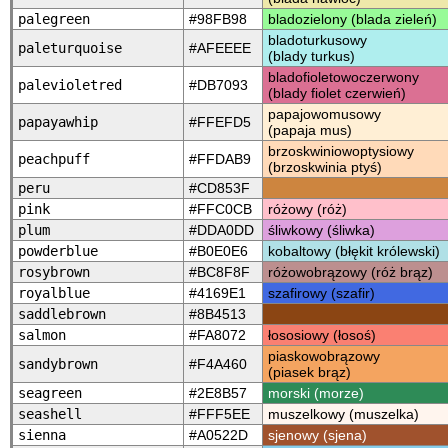
palegreen
#98FB98
bladozielony (blada zieleń)
bladoturkusowy
paleturquoise
#AFEEEE
(blady turkus)
bladofioletowoczerwony
palevioletred
#DB7093
(blady fiolet czerwień)
papajowomusowy
papayawhip
#FFEFD5
(papaja mus)
brzoskwiniowoptysiowy
peachpuff
#FFDAB9
(brzoskwinia ptyś)
peru
#CD853F
pink
#FFC0CB
różowy (róż)
plum
#DDA0DD
śliwkowy (śliwka)
powderblue
#B0E0E6
kobaltowy (błękit królewski)
rosybrown
#BC8F8F
różowobrązowy (róż brąz)
royalblue
#4169E1
szafirowy (szafir)
saddlebrown
#8B4513
salmon
#FA8072
łososiowy (łosoś)
piaskowobrązowy
sandybrown
#F4A460
(piasek brąz)
seagreen
#2E8B57
morski (morze)
seashell
#FFF5EE
muszelkowy (muszelka)
sienna
#A0522D
sjenowy (sjena)