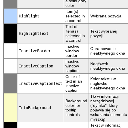
a solid gray
color
Item(s)
Highlight
selected in
Wybrana pozycja
a control
Text of
item(s)
Tekst wybranej
HighlightText
selected in
pozycji
a control
Inactive
Obramowanie
InactiveBorder
window
nieaktywnego okna
border
Inactive
Nagłówek
InactiveCaption
window
nieaktywnego okna
caption
Color of
Kolor tekstu w
text in an
InactiveCaptionText
nagłówku
inactive
nieaktywnego okna
caption
Tło w informacji
Background
narzędziowej
color for
("dymku", który
InfoBackground
tooltip
pojawia się po
controls
wskazaniu elementu
myszką)
Tekst w informacji