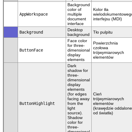
Background
color of
Kolor tła
AppWorkspace
multiple
wielodokumentoweg
document
interfejsu (MDI)
interface
Desktop
Background
Tło pulpitu
background
Face color
Powierzchnia
for three-
czołowa
ButtonFace
dimensional
trójwymiarowych
display
elementów
elements
Dark
shadow for
three-
dimensional
display
elements
(for edges
Cień
facing away
trójwymiarowych
ButtonHighlight
from the
elementów
light
(krawędzie oddalone
source).
od światła)
Shadow
color for
three-
dimensional