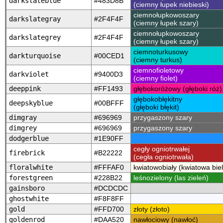
darkslateblue
#483D8B
(ciemny łupek niebieski)
ciemnołupkowoszary
darkslategray
#2F4F4F
(ciemny łupek szary)
ciemnołupkowoszary
darkslategrey
#2F4F4F
(ciemny łupek szary)
ciemnoturkusowy
darkturquoise
#00CED1
(ciemny turkus)
ciemnofioletowy
darkviolet
#9400D3
(ciemny fiolet)
deeppink
#FF1493
głębokoróżowy (głęboki róż)
głębokobłękitny
deepskyblue
#00BFFF
(głęboki błękit)
dimgray
#696969
przygaszony szary
dimgrey
#696969
przygaszony szary
dodgerblue
#1E90FF
cegły ogniotrwałej
firebrick
#B22222
(cegła ogniotrwała)
floralwhite
#FFFAF0
kwiatowobiały (kwiatowa biel
forestgreen
#228B22
leśnozielony (las zieleń)
gainsboro
#DCDCDC
ghostwhite
#F8F8FF
gold
#FFD700
złoty (złoto)
goldenrod
#DAA520
nawłociowy (nawłoć)