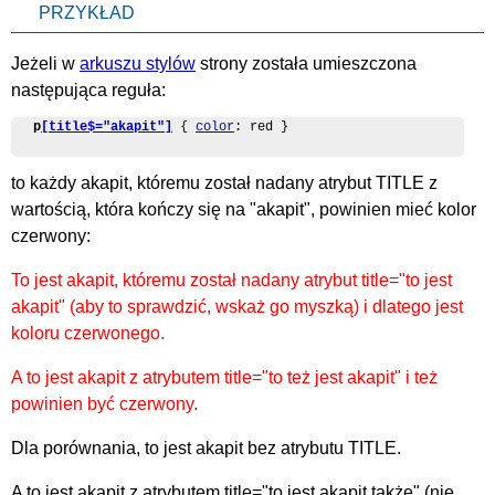
PRZYKŁAD
Jeżeli w
arkuszu stylów
strony została umieszczona
następująca reguła:
p
[title$="akapit"]
 { 
color
: red }
to każdy akapit, któremu został nadany atrybut TITLE z
wartością, która kończy się na "akapit", powinien mieć kolor
czerwony:
To jest akapit, któremu został nadany atrybut title="to jest
akapit" (aby to sprawdzić, wskaż go myszką) i dlatego jest
koloru czerwonego.
A to jest akapit z atrybutem title="to też jest akapit" i też
powinien być czerwony.
Dla porównania, to jest akapit bez atrybutu TITLE.
A to jest akapit z atrybutem title="to jest akapit także" (nie