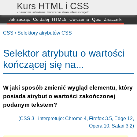
Kurs HTML i CSS
- darmowe szkolenie: tworzenie stron internetowych
Jak zacząć
Co dalej
HTML5
Ćwiczenia
Quiz
Znaczniki
Dla zielonych
CSS3
Selektory
Własności
Skrypty
Generatory
CSS ›
Selektory atrybutów CSS
FAQ
Przeglądarki
Mapa
FORUM
Selektor atrybutu o wartości
kończącej się na...
W jaki sposób zmienić wygląd elementu, który
posiada atrybut o wartości zakończonej
podanym tekstem?
(CSS 3 - interpretuje:
Chrome 4
,
Firefox 3.5
,
Edge 12
,
Opera 10
,
Safari 3.2
)