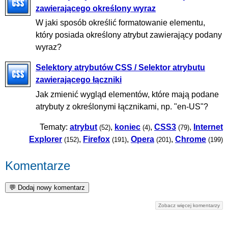
zawierającego określony wyraz
W jaki sposób określić formatowanie elementu,
który posiada określony atrybut zawierający podany
wyraz?
Selektory atrybutów CSS / Selektor atrybutu
zawierającego łączniki
Jak zmienić wygląd elementów, które mają podane
atrybuty z określonymi łącznikami, np. "en-US"?
Tematy:
atrybut
,
koniec
,
CSS3
,
Internet
(52)
(4)
(79)
Explorer
,
Firefox
,
Opera
,
Chrome
(152)
(191)
(201)
(199)
Komentarze
Zobacz więcej komentarzy