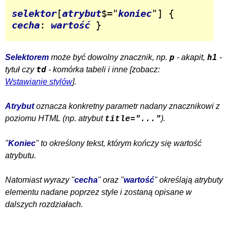
selektor
[
atrybut
$="
koniec
"] { 
cecha
: 
wartość
 }
p
h1
Selektorem
może być dowolny znacznik, np.
- akapit,
-
td
tytuł czy
- komórka tabeli i inne [zobacz:
Wstawianie stylów
].
Atrybut
oznacza konkretny parametr nadany znacznikowi z
poziomu HTML (np. atrybut
).
title="..."
"
Koniec
" to określony tekst, którym kończy się wartość
atrybutu.
Natomiast wyrazy "
cecha
" oraz "
wartość
" określają atrybuty
elementu nadane poprzez style i zostaną opisane w
dalszych rozdziałach.