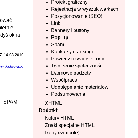
h
Projekt graficzny
Rejestracja w wyszukiwarkach
Pozycjonowanie (SEO)
okować
Linki
iernie
Bannery i buttony
edyś okna
Pop-up
Spam
Konkursy i rankingi
📅
14.03.2010
Powiedz o swojej stronie
Tworzenie społeczności
ir Kokłowski
Darmowe gadżety
Współpraca
Udostępnianie materiałów
Podsumowanie
SPAM
XHTML
Dodatki:
Kolory HTML
Znaki specjalne HTML
Ikony (symbole)