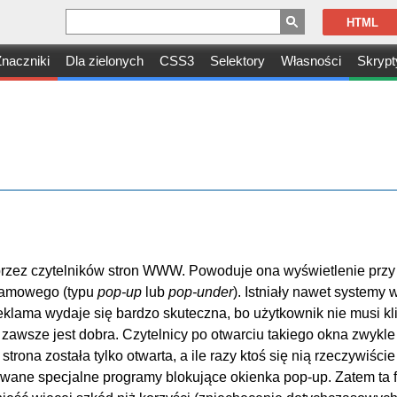
HTML
naczniki
Dla zielonych
CSS3
Selektory
Własności
Skrypt
przez czytelników stron WWW. Powoduje ona wyświetlenie przy
lamowego (typu
pop-up
lub
pop-under
). Istniały nawet systemy
eklama wydaje się bardzo skuteczna, bo użytkownik nie musi kl
ie zawsze jest dobra. Czytelnicy po otwarciu takiego okna zwykle
rona została tylko otwarta, a ile razy ktoś się nią rzeczywiście
owane specjalne programy blokujące okienka pop-up. Zatem ta 