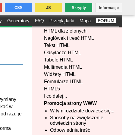
CSS
JS
Skrypty
Informacje
y
Generatory
FAQ
Przeglądarki
Mapa
FORUM
HTML dla zielonych
Nagłówek i treść HTML
Tekst HTML
Odsyłacze HTML
Tabele HTML
Multimedia HTML
Widżety HTML
Formularze HTML
HTML5
I co dalej...
 wymiany
Promocja strony WWW
ikać w
W tym rozdziale dowiesz się...
 od razu je
Sposoby na zwiększenie
odwiedzin strony
forma
Odpowiednia treść