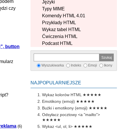
 spodem
Języki
ędzi czy
Typy MIME
Komendy HTML 4.01
Przykłady HTML
Wykaz tabel HTML
Ćwiczenia HTML
Podcast HTML
", button
rmularz
Wyszukiwarka
Indeks
Emoji
Ikony
NAJPOPULARNIEJSZE
ipt?
Wykaz kolorów HTML
★★★★★
Emotikony (emoji)
★★★★★
Buźki i emotikony (emoji)
★★★★★
Odsyłacz pocztowy <a "mailto">
★★★★★
reklama
(6)
Wykaz <ul, ol, li>
★★★★★