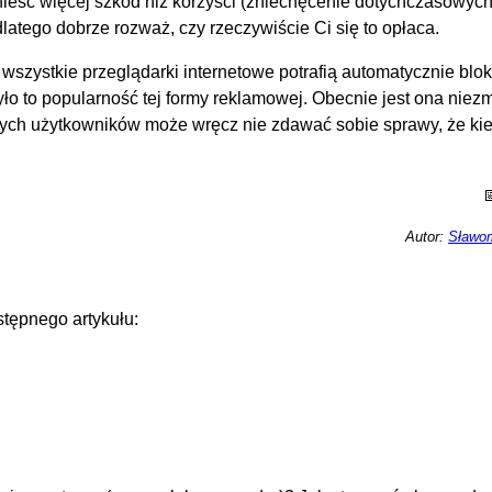
nieść więcej szkód niż korzyści (zniechęcenie dotychczasowyc
latego dobrze rozważ, czy rzeczywiście Ci się to opłaca.
 wszystkie przeglądarki internetowe potrafią automatycznie bl
o to popularność tej formy reklamowej. Obecnie jest ona niezm
nowych użytkowników może wręcz nie zdawać sobie sprawy, że ki
Autor:
Sławom
tępnego artykułu: