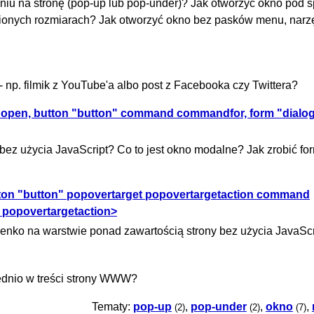
iu na stronę (pop-up lub pop-under)? Jak otworzyć okno pod
nionych rozmiarach? Jak otworzyć okno bez pasków menu, narz
- np. filmik z YouTube'a albo post z Facebooka czy Twittera?
 open, button "button" command commandfor, form "dialog
ez użycia JavaScript? Co to jest okno modalne? Jak zrobić fo
tton "button" popovertarget popovertargetaction command
 popovertargetaction>
nko na warstwie ponad zawartością strony bez użycia JavaScr
ednio w treści strony WWW?
Tematy:
pop-up
,
pop-under
,
okno
,
(2)
(2)
(7)