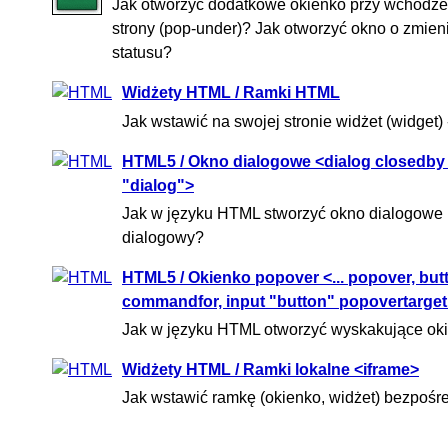
Jak otworzyć dodatkowe okienko przy wchodzen
strony (pop-under)? Jak otworzyć okno o zmie
statusu?
Widżety HTML / Ramki HTML
Jak wstawić na swojej stronie widżet (widget) 
HTML5 / Okno dialogowe <dialog closedby
"dialog">
Jak w języku HTML stworzyć okno dialogowe b
dialogowy?
HTML5 / Okienko popover <... popover, bu
commandfor, input "button" popovertarget
Jak w języku HTML otworzyć wyskakujące okie
Widżety HTML / Ramki lokalne <iframe>
Jak wstawić ramkę (okienko, widżet) bezpośr