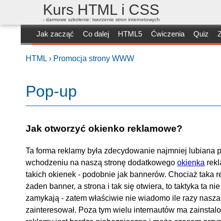
Kurs HTML i CSS
- darmowe szkolenie: tworzenie stron internetowych
Jak zacząć
Co dalej
HTML5
Ćwiczenia
Quiz
Z
HTML ›
Promocja strony WWW
Pop-up
Jak otworzyć okienko reklamowe?
Ta forma reklamy była zdecydowanie najmniej lubiana 
wchodzeniu na naszą stronę dodatkowego
okienka
rek
takich okienek - podobnie jak bannerów. Chociaż taka r
żaden banner, a strona i tak się otwiera, to taktyka ta n
zamykają - zatem właściwie nie wiadomo ile razy nasza st
zainteresował. Poza tym wielu internautów ma zainstal