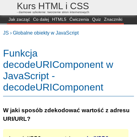
Kurs HTML i CSS
- darmowe szkolenie: tworzenie stron internetowych
Jak zacząć
Co dalej
HTML5
Ćwiczenia
Quiz
Znaczniki
Dla zielonych
CSS3
Selektory
Własności
Skrypty
Generatory
JS ›
Globalne obiekty w JavaScript
FAQ
Przeglądarki
Mapa
FORUM
Funkcja
decodeURIComponent w
JavaScript -
decodeURIComponent
W jaki sposób zdekodować wartość z adresu
URI/URL?