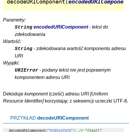
decodeURIComponent(
encodedURIComponent
Parametry:
encodedURIComponent
- tekst do
String
zdekodowania
Wartość:
- zdekodowana wartość komponentu adresu
String
URI
Wyjątki:
- podany tekst nie jest poprawnym
URIError
komponentem adresu URI
Dekoduje
komponent
(cześć) adresu
URI
korzystając z sekwencji ucieczki UTF-8.
PRZYKŁAD
decodeURIComponent
decodeURIComponent
(
"%7Btest%7D"
)
;
// "{test}"