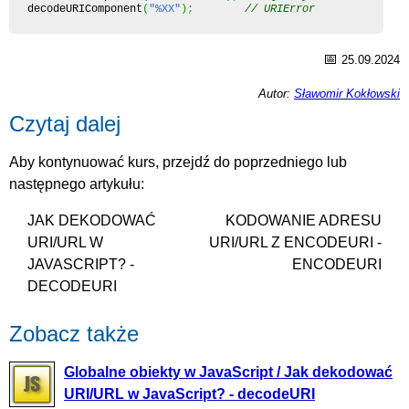
decodeURIComponent
(
"%XX"
)
;
// URIError
📅
25.09.2024
Autor:
Sławomir Kokłowski
Czytaj dalej
Aby kontynuować kurs, przejdź do poprzedniego lub
następnego artykułu:
JAK DEKODOWAĆ
KODOWANIE ADRESU
URI/URL W
URI/URL Z ENCODEURI -
JAVASCRIPT? -
ENCODEURI
DECODEURI
Zobacz także
Globalne obiekty w JavaScript / Jak dekodować
URI/URL w JavaScript? - decodeURI