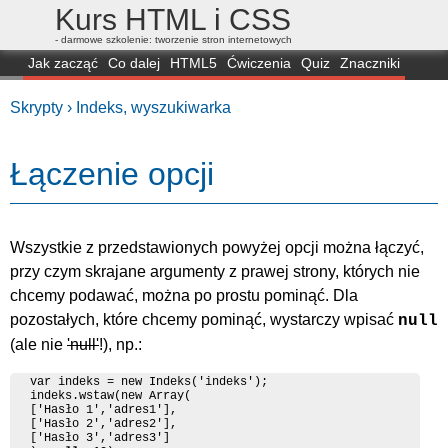
Kurs HTML i CSS
- darmowe szkolenie: tworzenie stron internetowych
Jak zacząć
Co dalej
HTML5
Ćwiczenia
Quiz
Znaczniki
Dla zielonych
CSS3
Selektory
Własności
Skrypty
Generatory
Skrypty ›
Indeks, wyszukiwarka
FAQ
Przeglądarki
Mapa
FORUM
Łączenie opcji
Wszystkie z przedstawionych powyżej opcji można łączyć,
przy czym skrajane argumenty z prawej strony, których nie
chcemy podawać, można po prostu pominąć. Dla
pozostałych, które chcemy pominąć, wystarczy wpisać
null
(ale nie
'null'
!), np.:
var indeks = new Indeks('indeks');

indeks.wstaw(new Array(

['Hasło 1','adres1'],

['Hasło 2','adres2'],

['Hasło 3','adres3']
