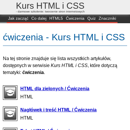
Kurs HTML i CSS
- darmowe szkolenie: tworzenie stron internetowych
Jak zacząć
Co dalej
HTML5
Ćwiczenia
Quiz
Znaczniki
Dla zielonych
CSS3
Selektory
Własności
Skrypty
Generatory
ćwiczenia - Kurs HTML i CSS
FAQ
Przeglądarki
Mapa
FORUM
Na tej stronie znajduje się lista wszystkich artykułów,
dostępnych w serwisie
Kurs HTML i CSS
, które dotyczą
tematyki:
ćwiczenia
.
HTML dla zielonych / Ćwiczenia
HTML
Nagłówek i treść HTML / Ćwiczenia
HTML