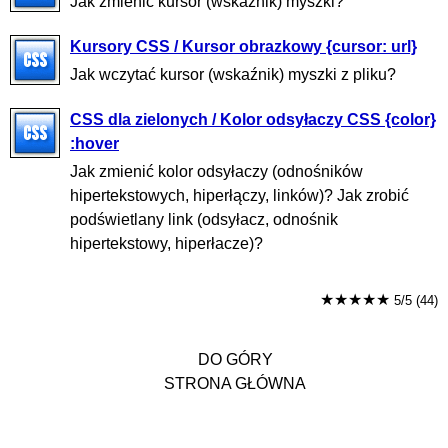
Jak zmienić kursor (wskaźnik) myszki?
Kursory CSS / Kursor obrazkowy {cursor: url}
Jak wczytać kursor (wskaźnik) myszki z pliku?
CSS dla zielonych / Kolor odsyłaczy CSS {color}
:hover
Jak zmienić kolor odsyłaczy (odnośników
hipertekstowych, hiperłączy, linków)? Jak zrobić
podświetlany link (odsyłacz, odnośnik
hipertekstowy, hiperłacze)?
★★★★★
5/5 (44)
DO GÓRY
STRONA GŁÓWNA