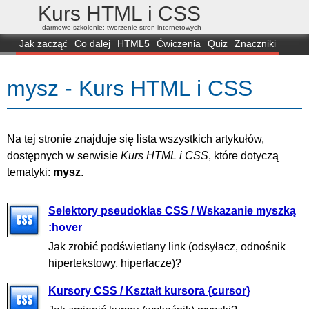
Kurs HTML i CSS
- darmowe szkolenie: tworzenie stron internetowych
Jak zacząć
Co dalej
HTML5
Ćwiczenia
Quiz
Znaczniki
Dla zielonych
CSS3
Selektory
Własności
Skrypty
Generatory
mysz - Kurs HTML i CSS
FAQ
Przeglądarki
Mapa
FORUM
Na tej stronie znajduje się lista wszystkich artykułów,
dostępnych w serwisie
Kurs HTML i CSS
, które dotyczą
tematyki:
mysz
.
Selektory pseudoklas CSS / Wskazanie myszką
:hover
Jak zrobić podświetlany link (odsyłacz, odnośnik
hipertekstowy, hiperłacze)?
Kursory CSS / Kształt kursora {cursor}