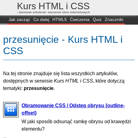
Kurs HTML i CSS
- darmowe szkolenie: tworzenie stron internetowych
Jak zacząć
Co dalej
HTML5
Ćwiczenia
Quiz
Znaczniki
Dla zielonych
CSS3
Selektory
Własności
Skrypty
Generatory
przesunięcie - Kurs HTML i
FAQ
Przeglądarki
Mapa
FORUM
CSS
Na tej stronie znajduje się lista wszystkich artykułów,
dostępnych w serwisie
Kurs HTML i CSS
, które dotyczą
tematyki:
przesunięcie
.
Obramowanie CSS / Odstęp obrysu {outline-
offset}
W jaki sposób odsunąć ramkę obrysu od krawędzi
elementu?