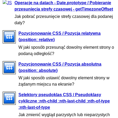
Operacje na datach - Date.prototype / Pobieranie
przesunięcia strefy czasowej - getTimezoneOffset
Jak pobrać przesunięcie strefy czasowej dla podanej
daty?
Pozycjonowanie CSS / Pozycja relatywna
{position: relative}
W jaki sposób przesunąć dowolny element strony o
podaną odległość?
Pozycjonowanie CSS / Pozycja absolutna
{position: absolute}
W jaki sposób ustawić dowolny element strony w
żądanym miejscu na ekranie?
Selektory pseudoklas CSS / Pseudoklasy
cykliczne :nth-child :nth-last-child :nth-of-type
:nth-last-of-type
Jak zmienić wygląd parzystych lub nieparzystych