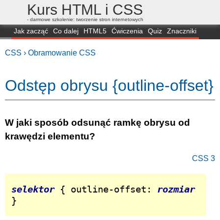
Kurs HTML i CSS
- darmowe szkolenie: tworzenie stron internetowych
Jak zacząć
Co dalej
HTML5
Ćwiczenia
Quiz
Znaczniki
Dla zielonych
CSS3
Selektory
Własności
Skrypty
Generatory
CSS ›
Obramowanie CSS
FAQ
Przeglądarki
Mapa
FORUM
Odstęp obrysu {outline-offset}
W jaki sposób odsunąć ramkę obrysu od
krawędzi elementu?
CSS 3
selektor
 { outline-offset: 
rozmiar
}