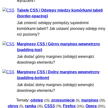
wyrazami?
Tabele CSS / Odstępy między komórkami tabeli
{border-spacing}
Jak zmienić odstępy pomiędzy sąsiednimi
komórkami tabeli? Jak ustawić pionowy odstęp inny
niż poziomy?
Marginesy CSS / Górny margines wewnętrzny
{padding-top}
Jak dodać górny margines (odstęp) wewnątrz
dowolnego elementu?
Marginesy CSS / Dolny margines wewnętrzny
{padding-bottom}
Jak dodać dolny margines (odstęp) wewnątrz
dowolnego elementu?
Tematy:
odstęp
,
przesunięcie
,
margines
,
(15)
(5)
(20)
obrys
,
ramka
,
CSS3
,
Firefox
,
Opera
,
(5)
(26)
(79)
(191)
(201)