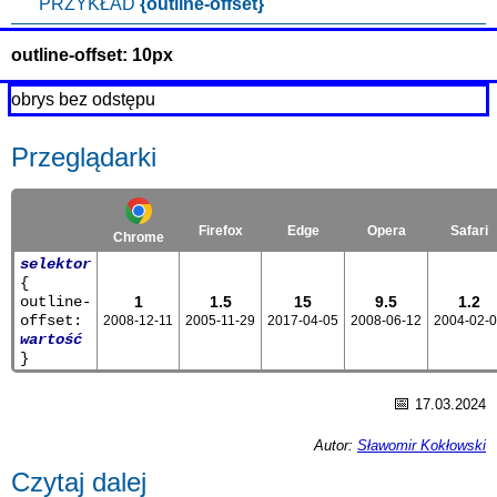
PRZYKŁAD
{outline-offset}
outline-offset: 10px
obrys bez odstępu
Przeglądarki
Firefox
Edge
Opera
Safari
Chrome
selektor
{
outline-
1
1.5
15
9.5
1.2
offset:
2008-12-11
2005-11-29
2017-04-05
2008-06-12
2004-02-
wartość
}
📅
17.03.2024
Autor:
Sławomir Kokłowski
Czytaj dalej