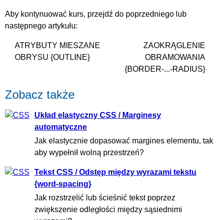
Aby kontynuować kurs, przejdź do poprzedniego lub
następnego artykułu:
ATRYBUTY MIESZANE
ZAOKRĄGLENIE
OBRYSU {OUTLINE}
OBRAMOWANIA
{BORDER-...-RADIUS}
Zobacz także
Układ elastyczny CSS / Marginesy
automatyczne
Jak elastycznie dopasować margines elementu, tak
aby wypełnił wolną przestrzeń?
Tekst CSS / Odstęp między wyrazami tekstu
{word-spacing}
Jak rozstrzelić lub ścieśnić tekst poprzez
zwiększenie odległości między sąsiednimi