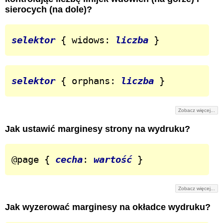
sierocych (na dole)?
selektor
 { widows: 
liczba
 }
selektor
 { orphans: 
liczba
 }
Zobacz więcej...
Jak ustawić marginesy strony na wydruku?
@page { 
cecha
: 
wartość
 }
Zobacz więcej...
Jak wyzerować marginesy na okładce wydruku?