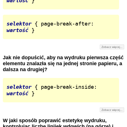
wartość
 }
selektor
 { page-break-after: 
wartość
 }
Zobacz więcej...
Jak nie dopuścić, aby na wydruku pierwsza część
elementu znalazła się na jednej stronie papieru, a
dalsza na drugiej?
selektor
 { page-break-inside: 
wartość
 }
Zobacz więcej...
W jaki sposób poprawić estetykę wydruku,
kontrolując liczbę linijek wdowich (na górze) i