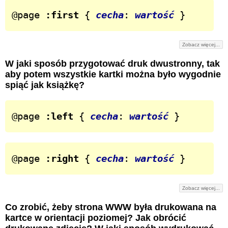
@page 
:first
 { 
cecha
: 
wartość
 }
Zobacz więcej...
W jaki sposób przygotować druk dwustronny, tak
aby potem wszystkie kartki można było wygodnie
spiąć jak książkę?
@page 
:left
 { 
cecha
: 
wartość
 }
@page 
:right
 { 
cecha
: 
wartość
 }
Zobacz więcej...
Co zrobić, żeby strona WWW była drukowana na
kartce w orientacji poziomej? Jak obrócić