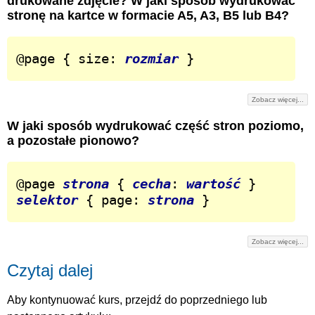
drukowane zdjęcie? W jaki sposób wydrukować
stronę na kartce w formacie A5, A3, B5 lub B4?
@page { size: 
rozmiar
 }
Zobacz więcej...
W jaki sposób wydrukować część stron poziomo,
a pozostałe pionowo?
@page 
strona
 { 
cecha
: 
wartość
selektor
 { page: 
strona
 }
Zobacz więcej...
Czytaj dalej
Aby kontynuować kurs, przejdź do poprzedniego lub