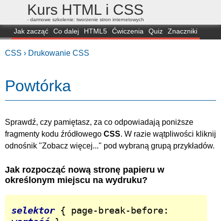
Kurs HTML i CSS
- darmowe szkolenie: tworzenie stron internetowych
Jak zacząć
Co dalej
HTML5
Ćwiczenia
Quiz
Znaczniki
Dla zielonych
CSS3
Selektory
Własności
Skrypty
Generatory
CSS ›
Drukowanie CSS
FAQ
Przeglądarki
Mapa
FORUM
Powtórka
Sprawdź, czy pamiętasz, za co odpowiadają poniższe
fragmenty kodu źródłowego
CSS
.
W razie wątpliwości kliknij
odnośnik "Zobacz więcej..." pod wybraną grupą przykładów.
Jak rozpocząć nową stronę papieru w
określonym miejscu na wydruku?
selektor
 { page-break-before: 