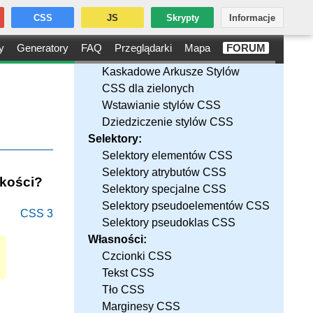
CSS
JS
Skrypty
Informacje
y
Generatory
FAQ
Przeglądarki
Mapa
FORUM
Kaskadowe Arkusze Stylów
CSS dla zielonych
Wstawianie stylów CSS
Dziedziczenie stylów CSS
Selektory:
Selektory elementów CSS
Selektory atrybutów CSS
okości?
Selektory specjalne CSS
Selektory pseudoelementów CSS
CSS 3
Selektory pseudoklas CSS
Własności:
Czcionki CSS
Tekst CSS
Tło CSS
Marginesy CSS