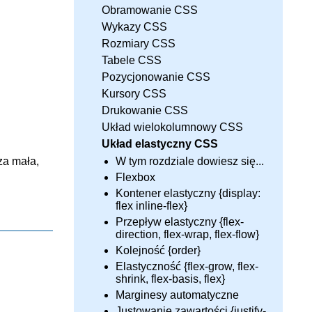
Obramowanie CSS
Wykazy CSS
Rozmiary CSS
Tabele CSS
Pozycjonowanie CSS
Kursory CSS
Drukowanie CSS
Układ wielokolumnowy CSS
Układ elastyczny CSS
za mała,
W tym rozdziale dowiesz się...
Flexbox
Kontener elastyczny {display:
flex inline-flex}
Przepływ elastyczny {flex-
direction, flex-wrap, flex-flow}
Kolejność {order}
Elastyczność {flex-grow, flex-
shrink, flex-basis, flex}
Marginesy automatyczne
Justowanie zawartości {justify-