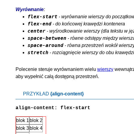
Wyrównanie
:
flex-start
- wyrównanie wierszy do początkow
flex-end
- do końcowej krawędzi kontenera
center
- wyśrodkowanie wierszy (dla tekstu w jęz
space-between
- równe odstępy między wiersz
space-around
- równa przestrzeń wokół wiersz
stretch
- rozciągnięcie wierszy do obu krawędz
Polecenie steruje wyrównaniem wielu
wierszy
wewnątrz 
aby wypełnić całą dostępną przestrzeń.
PRZYKŁAD
{align-content}
align-content: flex-start
blok 1
blok 2
blok 3
blok 4