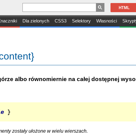
HTML
naczniki
Dla zielonych
CSS3
Selektory
Własności
Skrypt
content}
 górze albo równomiernie na całej dostępnej wys
ie
 }
menty zostały ułożone w wielu wierszach.