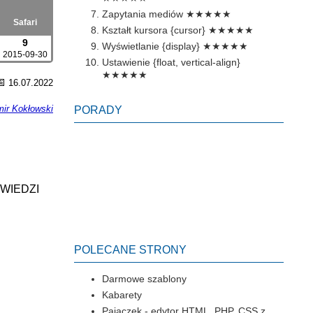
Zapytania mediów
★★★★★
Safari
Kształt kursora {cursor}
★★★★★
9
Wyświetlanie {display}
★★★★★
2015-09-30
Ustawienie {float, vertical-align}
★★★★★
📅
16.07.2022
ir Kokłowski
PORADY
OWIEDZI
POLECANE STRONY
Darmowe szablony
Kabarety
Pajączek - edytor HTML, PHP, CSS z