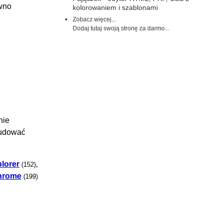
ówno
kolorowaniem i szablonami
Zobacz więcej...
Dodaj tutaj swoją stronę za darmo...
nie
budować
plorer
,
(152)
hrome
(199)