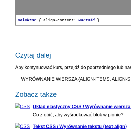
selektor
{ align-content:
wartość
}
Czytaj dalej
Aby kontynuować kurs, przejdź do poprzedniego lub nas
WYRÓWNANIE WIERSZA {ALIGN-ITEMS, ALIGN-S
Zobacz także
Układ elastyczny CSS / Wyrównanie wiersza {a
Co zrobić, aby wyśrodkować blok w pionie?
Tekst CSS / Wyrównanie tekstu {text-align}