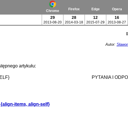
Firefox
Edge
Opera
Chrome
29
28
12
16
2013-08-20
2014-03-18
2015-07-29
2013-08-27
Autor:
Sławom
tępnego artykułu:
ELF}
PYTANIA I ODP
lign-items, align-self}