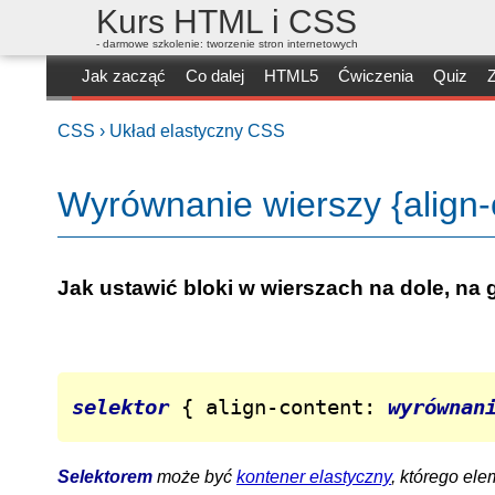
Kurs HTML i CSS
- darmowe szkolenie: tworzenie stron internetowych
Jak zacząć
Co dalej
HTML5
Ćwiczenia
Quiz
Z
CSS ›
Układ elastyczny CSS
Wyrównanie wierszy {align-
Jak ustawić bloki w wierszach na dole, na
selektor
 { align-content: 
wyrównan
Selektorem
może być
kontener elastyczny
, którego ele