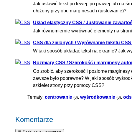
Jak ustawić tekst po lewej, po prawej lub na ś
ułożony przy obu marginesach (justowanie)?
Układ elastyczny CSS / Justowanie zawartośc
Jak równomiernie wyrównać elementy na stron
CSS dla zielonych / Wyrównanie tekstu CSS {
W jaki sposób układać tekst na ekranie? Jak w
Rozmiary CSS / Szerokość i marginesy aut
Co zrobić, aby szerokość i poziome marginesy
zawsze było poprawne? W jaki sposób wyśrod
szkielet strony przy pomocy CSS?
Tematy:
centrowanie
,
wyśrodkowanie
,
ods
(8)
(8)
Komentarze