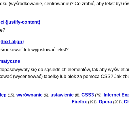
rodku (wyśrodkowanie, centrowanie)? Co zrobić, aby tekst był r
i {justify-content}
ie?
text-align}
yśrodkować lub wyjustować tekst?
omatyczne
 dopasowywały się do sąsiednich elementów, tak aby wyświetla
kować (wycentrować) tabelkę lub blok za pomocą CSS? Jak z
tęp
,
wyrównanie
,
ustawienie
,
CSS3
,
Internet Ex
(15)
(6)
(8)
(79)
Firefox
,
Opera
,
C
(191)
(201)