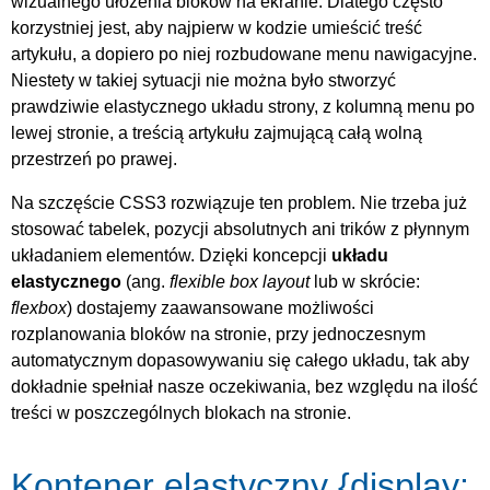
wizualnego ułożenia bloków na ekranie. Dlatego często
korzystniej jest, aby najpierw w kodzie umieścić treść
artykułu, a dopiero po niej rozbudowane menu nawigacyjne.
Niestety w takiej sytuacji nie można było stworzyć
prawdziwie elastycznego układu strony, z kolumną menu po
lewej stronie, a treścią artykułu zajmującą całą wolną
przestrzeń po prawej.
Na szczęście CSS3 rozwiązuje ten problem. Nie trzeba już
stosować tabelek, pozycji absolutnych ani trików z płynnym
układaniem elementów. Dzięki koncepcji
układu
elastycznego
(ang.
flexible box layout
lub w skrócie:
flexbox
) dostajemy zaawansowane możliwości
rozplanowania bloków na stronie, przy jednoczesnym
automatycznym dopasowywaniu się całego układu, tak aby
dokładnie spełniał nasze oczekiwania, bez względu na ilość
treści w poszczególnych blokach na stronie.
Kontener elastyczny {display: