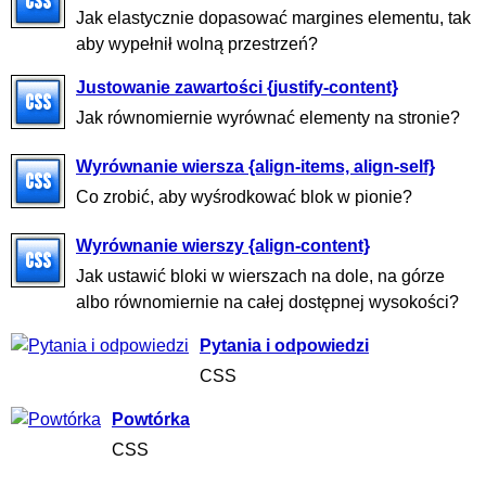
Jak elastycznie dopasować margines elementu, tak
aby wypełnił wolną przestrzeń?
Justowanie zawartości {justify-content}
Jak równomiernie wyrównać elementy na stronie?
Wyrównanie wiersza {align-items, align-self}
Co zrobić, aby wyśrodkować blok w pionie?
Wyrównanie wierszy {align-content}
Jak ustawić bloki w wierszach na dole, na górze
albo równomiernie na całej dostępnej wysokości?
Pytania i odpowiedzi
CSS
Powtórka
CSS