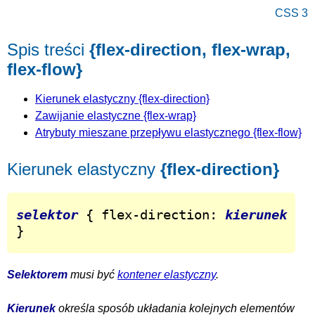
CSS 3
Spis treści
{flex-direction, flex-wrap,
flex-flow}
Kierunek elastyczny {flex-direction}
Zawijanie elastyczne {flex-wrap}
Atrybuty mieszane przepływu elastycznego {flex-flow}
Kierunek elastyczny
{flex-direction}
selektor
 { flex-direction: 
kierunek
}
Selektorem
musi być
kontener elastyczny
.
Kierunek
określa sposób układania kolejnych elementów