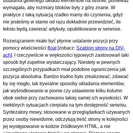
ustalania głównego układu elementów na stronie, ponieważ
wymagała, aby rozmiary bloków były z góry znane. W
praktyce z taką sytuacją rzadko mamy do czynienia, gdyż
nie jesteśmy w stanie od razu dokładnie przewidzieć, ile
tekstu będą zawierać artykuły, opublikowane w serwisie.
Rozwiązaniem miało być płynne ustalanie pozycji przy
pomocy właściwości
float
[zobacz:
Szablon strony na DIV-
ach
]. I rzeczywiście w większości typowych zastosowań taki
sposób był zupełnie wystarczający. Niestety w pewnych
szczególnych przypadkach miał podobne ograniczenia jak
pozycja absolutna. Bardzo trudno było zrealizować, zdawać
by się mogło, tak trywialne sposoby układania elementów,
jak wyśrodkowanie w pionie czy ustawienie kilku kolumn
obok siebie przy zachowaniu takiej samej ich wysokości. W
niektórych sytuacjach cierpiała na tym dostępność serwisu.
Syntezatory mowy, stosowane w przeglądarkach używanych
przez osoby niewidome, odczytują treść strony w kolejności
jej występowanie w kodzie źródłowym HTML, a nie