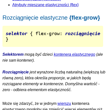
Atrybuty mieszane elastyczności {flex}
Rozciągnięcie elastyczne
{flex-grow}
selektor
 { flex-grow: 
rozciągnięcie
}
Selektorem
mogą być dzieci
kontenera elastycznego
(ale
nie sam kontener).
Rozciągnięcie
jest wyrażone liczbą naturalną (większą lub
równą zero), która określa proporcje, w jakich będą
rozciągane elementy w kontenerze. Domyślna wartość -
zero - odbiera elementom elastyczność.
Może się zdarzyć, że w jednym
wierszu
kontenera
elastycznego mogłoby się zmieścić więcej elementów niż