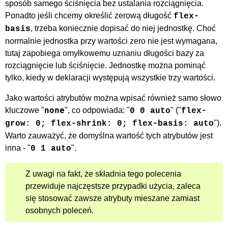
sposób samego ściśnięcia bez ustalania rozciągnięcia.
Ponadto jeśli chcemy określić zerową długość
flex-
, trzeba koniecznie dopisać do niej jednostkę. Choć
basis
normalnie jednostka przy wartości zero nie jest wymagana,
tutaj zapobiega omyłkowemu uznaniu długości bazy za
rozciągnięcie lub ściśnięcie. Jednostkę można pominąć
tylko, kiedy w deklaracji występują wszystkie trzy wartości.
Jako wartości atrybutów można wpisać również samo słowo
none
kluczowe "
", co odpowiada: "
" ("
0 0 auto
flex-
").
grow: 0; flex-shrink: 0; flex-basis: auto
Warto zauważyć, że domyślna wartość tych atrybutów jest
inna - "
".
0 1 auto
Z uwagi na fakt, że składnia tego polecenia
przewiduje najczęstsze przypadki użycia, zaleca
się stosować zawsze atrybuty mieszane zamiast
osobnych poleceń.