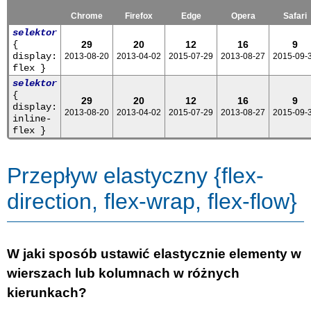
Chrome
Firefox
Edge
Opera
Safari
selektor
{
29
20
12
16
9
display:
2013-08-20
2013-04-02
2015-07-29
2013-08-27
2015-09-
flex }
selektor
{
29
20
12
16
9
display:
2013-08-20
2013-04-02
2015-07-29
2013-08-27
2015-09-
inline-
flex }
Przepływ elastyczny {flex-
direction, flex-wrap, flex-flow}
W jaki sposób ustawić elastycznie elementy w
wierszach lub kolumnach w różnych
kierunkach?