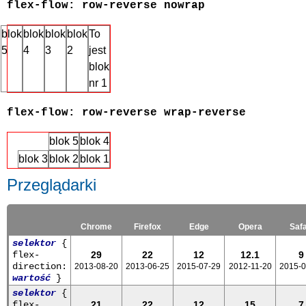
flex-flow: row-reverse nowrap
blok
blok
blok
blok
To
5
4
3
2
jest
blok
nr 1
flex-flow: row-reverse wrap-reverse
blok 5
blok 4
blok 3
blok 2
blok 1
Przeglądarki
Chrome
Firefox
Edge
Opera
Safa
selektor
{
flex-
29
22
12
12.1
9
direction:
2013-08-20
2013-06-25
2015-07-29
2012-11-20
2015-0
wartość
}
selektor
{
flex-
21
22
12
15
7