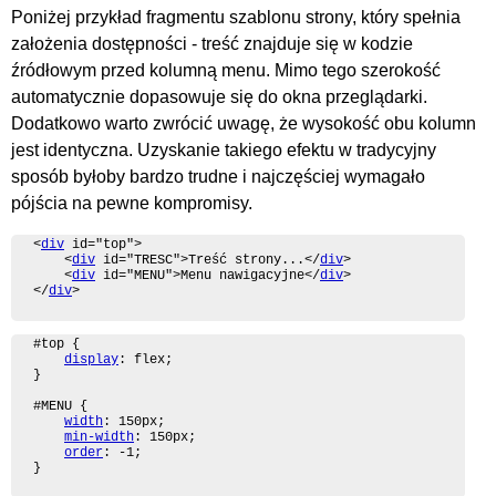
Poniżej przykład fragmentu szablonu strony, który spełnia
założenia dostępności - treść znajduje się w kodzie
źródłowym przed kolumną menu. Mimo tego szerokość
automatycznie dopasowuje się do okna przeglądarki.
Dodatkowo warto zwrócić uwagę, że wysokość obu kolumn
jest identyczna. Uzyskanie takiego efektu w tradycyjny
sposób byłoby bardzo trudne i najczęściej wymagało
pójścia na pewne kompromisy.
<
div
 id="top">

	<
div
 id="TRESC">Treść strony...</
div
>

	<
div
 id="MENU">Menu nawigacyjne</
div
>

</
div
>
#top {

display
: flex;

}

#MENU {

width
: 150px;

min-width
: 150px;

order
: -1;

}