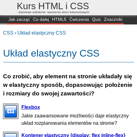
Kurs HTML i CSS
- darmowe szkolenie: tworzenie stron internetowych
Jak zacząć
Co dalej
HTML5
Ćwiczenia
Quiz
Znaczniki
Dla zielonych
CSS3
Selektory
Własności
Skrypty
Generatory
CSS ›
Układ elastyczny CSS
FAQ
Przeglądarki
Mapa
FORUM
Układ elastyczny CSS
Co zrobić, aby element na stronie układały się
w elastyczny sposób, dopasowując położenie
i rozmiary do swojej zawartości?
Flexbox
Jakie zaawansowane możliwości daje elastyczny
układ rozplanowania elementów na stronie?
Kontener elastyczny {display: flex inline-flex}