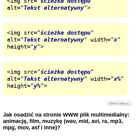
<img src="
ścieżka dostępu
" 
alt="
Tekst alternatywny
">
<img src="
ścieżka dostępu
" 
alt="
Tekst alternatywny
" width="
x
" 
height="
y
">
<img src="
ścieżka dostępu
" 
alt="
Tekst alternatywny
" width="
x%
" 
height="
y%
">
Zobacz więcej...
Jak osadzić na stronie WWW plik multimedialny:
animację, film, muzykę (wav, mid, avi, ra, mp3,
mpg, mov, asf i inne)?