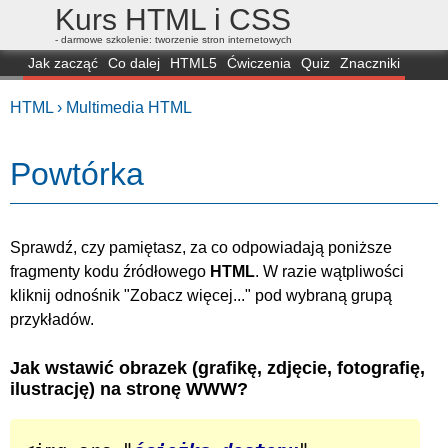
Kurs HTML i CSS
- darmowe szkolenie: tworzenie stron internetowych
Jak zacząć
Co dalej
HTML5
Ćwiczenia
Quiz
Znaczniki
Dla zielonych
CSS3
Selektory
Własności
Skrypty
Generatory
HTML ›
Multimedia HTML
FAQ
Przeglądarki
Mapa
FORUM
Powtórka
Sprawdź, czy pamiętasz, za co odpowiadają poniższe
fragmenty kodu źródłowego
HTML
.
W razie wątpliwości
kliknij odnośnik "Zobacz więcej..." pod wybraną grupą
przykładów.
Jak wstawić obrazek (grafikę, zdjęcie, fotografię,
ilustrację) na stronę WWW?