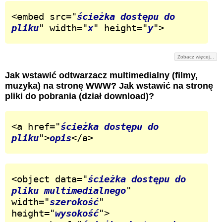
<embed src="
ścieżka dostępu do 
pliku
" width="
x
" height="
y
">
Zobacz więcej...
Jak wstawić odtwarzacz multimedialny (filmy,
muzyka) na stronę WWW? Jak wstawić na stronę
pliki do pobrania (dział download)?
<a href="
ścieżka dostępu do 
pliku
">
opis
</a>
<object data="
ścieżka dostępu do 
pliku multimedialnego
" 
width="
szerokość
" 
height="
wysokość
">
