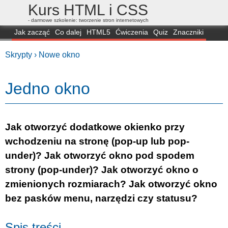
Kurs HTML i CSS
- darmowe szkolenie: tworzenie stron internetowych
Jak zacząć
Co dalej
HTML5
Ćwiczenia
Quiz
Znaczniki
Dla zielonych
CSS3
Selektory
Własności
Skrypty
Generatory
Skrypty ›
Nowe okno
FAQ
Przeglądarki
Mapa
FORUM
Jedno okno
Jak otworzyć dodatkowe okienko przy
wchodzeniu na stronę (pop-up lub pop-
under)? Jak otworzyć okno pod spodem
strony (pop-under)? Jak otworzyć okno o
zmienionych rozmiarach? Jak otworzyć okno
bez pasków menu, narzędzi czy statusu?
Spis treści