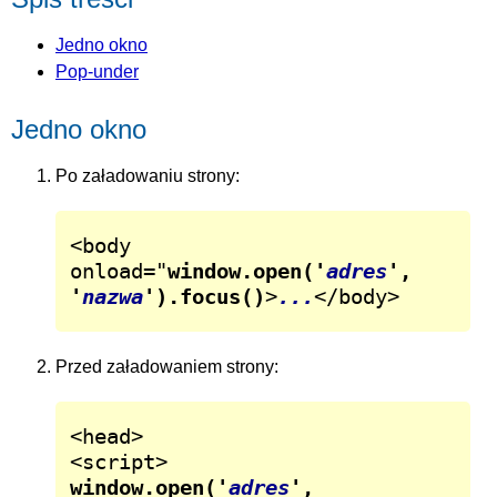
Jedno okno
Pop-under
Jedno okno
Po załadowaniu strony:
<body 
onload="
window.open('
adres
', 
'
nazwa
').focus()
>
...
</body>
Przed załadowaniem strony:
<head>

window.open('
adres
', 