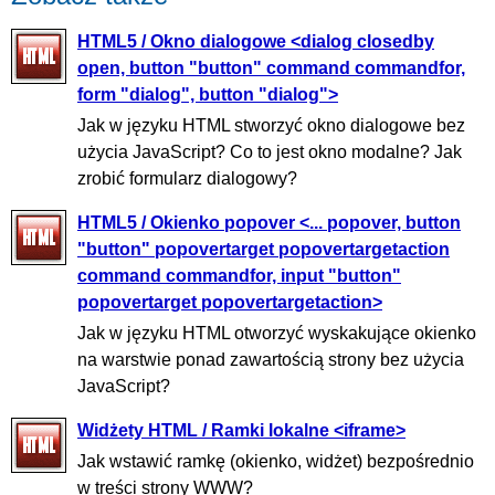
HTML5 / Okno dialogowe <dialog closedby
open, button "button" command commandfor,
form "dialog", button "dialog">
Jak w języku HTML stworzyć okno dialogowe bez
użycia JavaScript? Co to jest okno modalne? Jak
zrobić formularz dialogowy?
HTML5 / Okienko popover <... popover, button
"button" popovertarget popovertargetaction
command commandfor, input "button"
popovertarget popovertargetaction>
Jak w języku HTML otworzyć wyskakujące okienko
na warstwie ponad zawartością strony bez użycia
JavaScript?
Widżety HTML / Ramki lokalne <iframe>
Jak wstawić ramkę (okienko, widżet) bezpośrednio
w treści strony WWW?