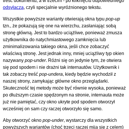
treść dokumentu, a w trzecim - po kliknięciu odpowiedniego
odsyłacza
, czyli specjalnie wyróżnionego tekstu.
Wszystkie powyższe warianty otwierają okna typu
pop-up
tzn., że pokazują się one na wierzchu, zasłaniając sobą
stronę główną. Jest to bardzo uciążliwe, ponieważ zmusza
użytkownika do natychmiastowego zamknięcia lub
zminimalizowania takiego okna, jeśli chce zobaczyć
właściwą stronę. Jest jednak inny, mniej uciążliwy typ okien
nazywany
pop-under
. Różni się on jedynie tym, że otwiera
się pod spodem i nie drażni tak internautów. Użytkownik i
tak zobaczy treść
pop-undera
, kiedy będzie wychodził z
naszej strony, zamykając główne okno przeglądarki.
Skuteczność tej metody może być równie wysoka, ponieważ
po dłuższym czasie spędzonym na stronie, internauta może
już nie pamiętać, czy okno ukryte pod spodem otworzył
wcześniej on sam czy raczej otworzyło się samo.
Aby otworzyć okno
pop-under
, wystarczy dla wszystkich
powyższych wariantów (choć trzeci raczej mija się z celem)