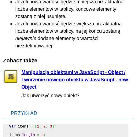
Jeżeli nowa wartość będzie mniejsza niż aktualna
liczba elementów w tablicy, końcowe elementy
zostaną z niej usunięte.
Jeżeli nowa wartość będzie większa niż aktualna
liczba elementów w tablicy, na jej końcu zostaną
niejawnie
dodane elementy o wartości
niezdefiniowanej.
Zobacz także
Manipulacja obiektami w JavaScript - Object /
Tworzenie nowego obiektu w JavaScript - new
Object
Jak utworzyć nowy obiekt?
PRZYKŁAD
var
 items 
=
[
1
,
2
,
3
]
;
items.
length
=
2
;