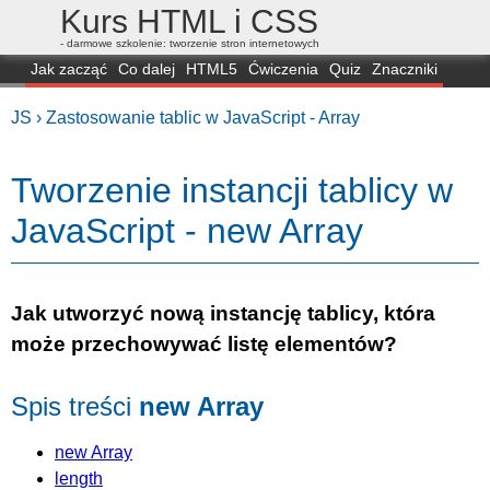
Kurs HTML i CSS
- darmowe szkolenie: tworzenie stron internetowych
Jak zacząć
Co dalej
HTML5
Ćwiczenia
Quiz
Znaczniki
Dla zielonych
CSS3
Selektory
Własności
Skrypty
Generatory
JS ›
Zastosowanie tablic w JavaScript - Array
FAQ
Przeglądarki
Mapa
FORUM
Tworzenie instancji tablicy w
JavaScript - new Array
Jak utworzyć nową instancję tablicy, która
może przechowywać listę elementów?
Spis treści
new Array
new Array
length