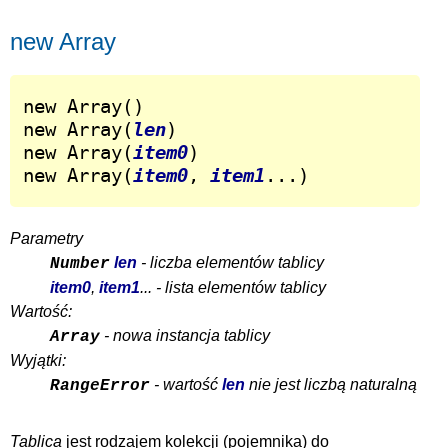
new Array
new Array()

new Array(
len
)

new Array(
item0
)

new Array(
item0
, 
item1
...)
Parametry
len
- liczba elementów tablicy
Number
item0
,
item1
... - lista elementów tablicy
Wartość:
- nowa instancja tablicy
Array
Wyjątki:
- wartość
len
nie jest liczbą naturalną
RangeError
Tablica
jest rodzajem kolekcji (pojemnika) do