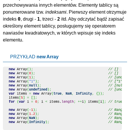
przechowywania innych elementów. Elementy tablicy są
ponumerowane tzw.
indeksami
. Pierwszy element otrzymuje
0
1
2
indeks
, drugi -
, trzeci -
itd. Aby odczytać bądź zapisać
określony element tablicy, posługujemy się operatorem
nawiasów kwadratowych, w których wpisuje się indeks
elementu.
PRZYKŁAD
new Array
new
Array
(
)
;
// []
new
Array
(
0
)
;
// []
new
Array
(
1
)
;
// [undefi
new
Array
(
"1"
)
;
// ["1"]
new
Array
(
null
)
;
// [null]
new
Array
(
undefined
)
;
// [undefi
var
 items 
=
new
Array
(
true
,
NaN
,
Infinity
,
{
}
)
;
items
[
5
]
=
[
]
;
for
(
var
 i 
=
0
;
 i 
<
 items.
length
;
++
i
)
 items
[
i
]
;
// true, N
new
Array
(
-
1
)
;
// RangeEr
new
Array
(
1.2
)
;
// RangeEr
new
Array
(
NaN
)
;
// RangeEr
new
Array
(
Infinity
)
;
// RangeEr