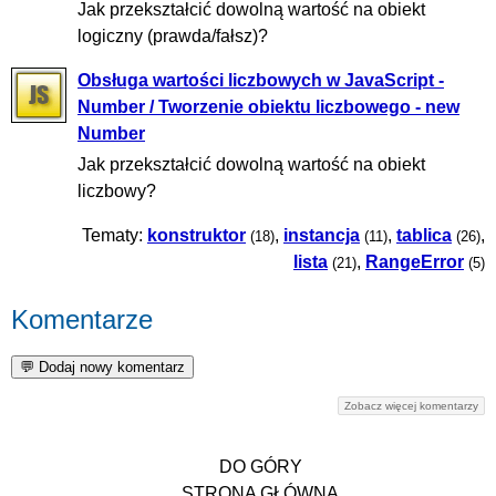
Jak przekształcić dowolną wartość na obiekt
logiczny (prawda/fałsz)?
Obsługa wartości liczbowych w JavaScript -
Number / Tworzenie obiektu liczbowego - new
Number
Jak przekształcić dowolną wartość na obiekt
liczbowy?
Tematy:
konstruktor
,
instancja
,
tablica
,
(18)
(11)
(26)
lista
,
RangeError
(21)
(5)
Komentarze
Zobacz więcej komentarzy
DO GÓRY
STRONA GŁÓWNA