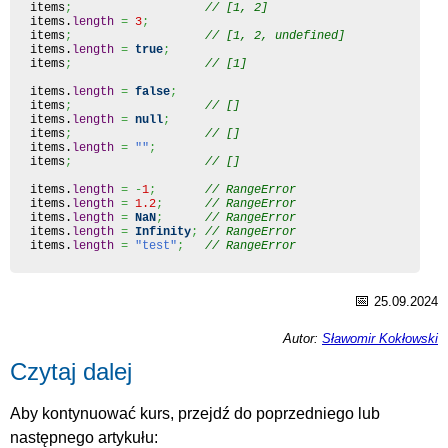
items
;
// [1, 2]
items.
length
=
3
;
items
;
// [1, 2, undefined]
items.
length
=
true
;
items
;
// [1]
items.
length
=
false
;
items
;
// []
items.
length
=
null
;
items
;
// []
items.
length
=
""
;
items
;
// []
items.
length
=
-
1
;
// RangeError
items.
length
=
1.2
;
// RangeError
items.
length
=
NaN
;
// RangeError
items.
length
=
Infinity
;
// RangeError
items.
length
=
"test"
;
// RangeError
📅
25.09.2024
Autor:
Sławomir Kokłowski
Czytaj dalej
Aby kontynuować kurs, przejdź do poprzedniego lub
następnego artykułu: