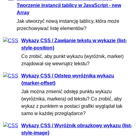
Tworzenie instancji tablicy w JavaScript - new
Array
Jak utworzyć nową instancję tablicy, która może
przechowywać listę elementów?
Wykazy CSS / Zawijanie tekstu w wykazie {list-
style-position}
Co zrobić, aby punkt wykazu (wyróżnik, marker)
znajdował się wewnątrz tekstu?
Wykazy CSS / Odstęp wyróżnika wykazu
{marker-offset}
Jak można zmienić odstęp punktu wykazu
(wyróżnika, markera) od tekstu? Co zrobić, aby
wykaz z punktem w postaci grafiki wyglądał tak
samo w każdej przeglądarce?
Wykazy CSS / Wyróżnik obrazkowy wykazu {list-
style-image}