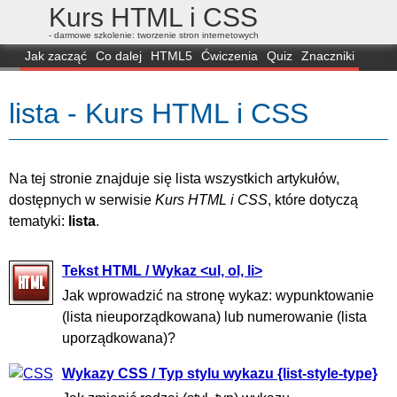
Kurs HTML i CSS
- darmowe szkolenie: tworzenie stron internetowych
Jak zacząć
Co dalej
HTML5
Ćwiczenia
Quiz
Znaczniki
Dla zielonych
CSS3
Selektory
Własności
Skrypty
Generatory
lista - Kurs HTML i CSS
FAQ
Przeglądarki
Mapa
FORUM
Na tej stronie znajduje się lista wszystkich artykułów,
dostępnych w serwisie
Kurs HTML i CSS
, które dotyczą
tematyki:
lista
.
Tekst HTML / Wykaz <ul, ol, li>
Jak wprowadzić na stronę wykaz: wypunktowanie
(lista nieuporządkowana) lub numerowanie (lista
uporządkowana)?
Wykazy CSS / Typ stylu wykazu {list-style-type}