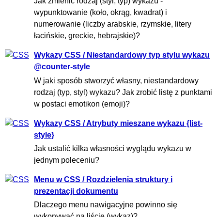
Jak zmienić rodzaj (styl, typ) wykazu -
wypunktowanie (koło, okrąg, kwadrat) i
numerowanie (liczby arabskie, rzymskie, litery
łacińskie, greckie, hebrajskie)?
Wykazy CSS / Niestandardowy typ stylu wykazu
@counter-style
W jaki sposób stworzyć własny, niestandardowy
rodzaj (typ, styl) wykazu? Jak zrobić listę z punktami
w postaci emotikon (emoji)?
Wykazy CSS / Atrybuty mieszane wykazu {list-
style}
Jak ustalić kilka własności wyglądu wykazu w
jednym poleceniu?
Menu w CSS / Rozdzielenia struktury i
prezentacji dokumentu
Dlaczego menu nawigacyjne powinno się
wykonywać na liście (wykaz)?