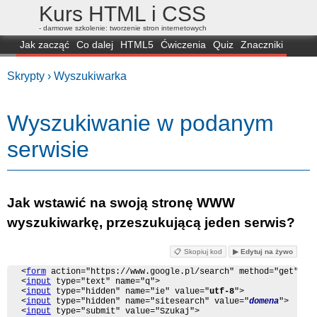
Kurs HTML i CSS
- darmowe szkolenie: tworzenie stron internetowych
Jak zacząć
Co dalej
HTML5
Ćwiczenia
Quiz
Znaczniki
Dla zielonych
CSS3
Selektory
Własności
Skrypty
Generatory
Skrypty ›
Wyszukiwarka
FAQ
Przeglądarki
Mapa
FORUM
Wyszukiwanie w podanym
serwisie
Jak wstawić na swoją stronę WWW
wyszukiwarkę, przeszukującą jeden serwis?
📋 Skopiuj kod
▶ Edytuj na żywo
<
form
 action="https://www.google.pl/search" method="get">

<
input
 type="text" name="q">

<
input
 type="hidden" name="ie" value="
utf-8
">

<
input
 type="hidden" name="sitesearch" value="
domena
">

<
input
 type="submit" value="Szukaj">
