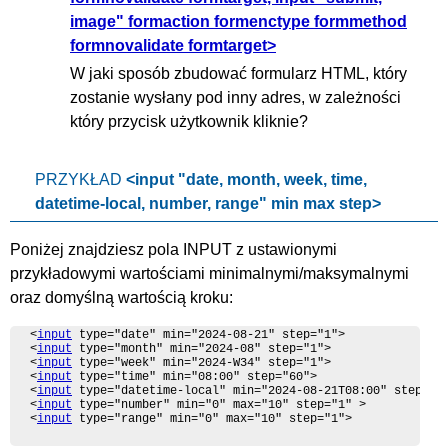
image" formaction formenctype formmethod
formnovalidate formtarget>
W jaki sposób zbudować formularz HTML, który
zostanie wysłany pod inny adres, w zależności
który przycisk użytkownik kliknie?
PRZYKŁAD
<input "date, month, week, time,
datetime-local, number, range" min max step>
Poniżej znajdziesz pola INPUT z ustawionymi
przykładowymi wartościami minimalnymi/maksymalnymi
oraz domyślną wartością kroku:
<
input
 type="date" min="2024-08-21" step="1">

<
input
 type="month" min="2024-08" step="1">

<
input
 type="week" min="2024-W34" step="1">

<
input
 type="time" min="08:00" step="60">

<
input
 type="datetime-local" min="2024-08-21T08:00" step="60
<
input
 type="number" min="0" max="10" step="1" >

<
input
 type="range" min="0" max="10" step="1">