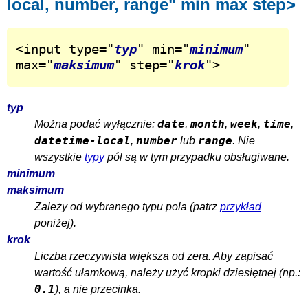
local, number, range" min max step>
<input type="
typ
" min="
minimum
" 
max="
maksimum
" step="
krok
">
typ
date
month
week
time
Można podać wyłącznie:
,
,
,
,
datetime-local
number
range
,
lub
. Nie
wszystkie
typy
pól są w tym przypadku obsługiwane.
minimum
maksimum
Zależy od wybranego typu pola (patrz
przykład
poniżej).
krok
Liczba rzeczywista większa od zera. Aby zapisać
wartość ułamkową, należy użyć kropki dziesiętnej (np.:
0.1
), a nie przecinka.