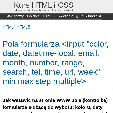
Kurs HTML i CSS
- darmowe szkolenie: tworzenie stron internetowych
Jak zacząć
Co dalej
HTML5
Ćwiczenia
Quiz
Znaczniki
Dla zielonych
CSS3
Selektory
Własności
Skrypty
Generatory
HTML ›
HTML5
FAQ
Przeglądarki
Mapa
FORUM
Pola formularza <input "color,
date, datetime-local, email,
month, number, range,
search, tel, time, url, week"
min max step multiple>
Jak wstawić na stronie WWW pole (kontrolkę)
formularza służącą do wyboru: koloru, daty,