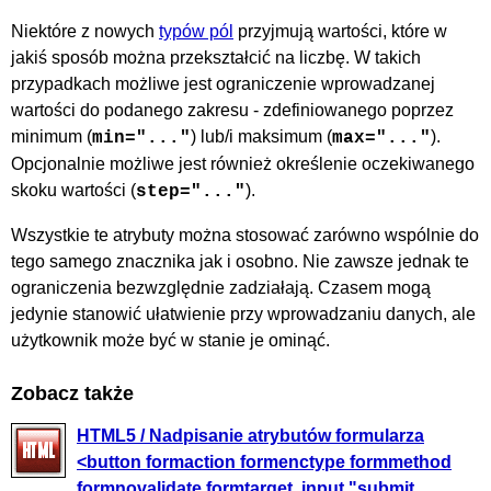
Niektóre z nowych
typów pól
przyjmują wartości, które w
jakiś sposób można przekształcić na liczbę. W takich
przypadkach możliwe jest ograniczenie wprowadzanej
wartości do podanego zakresu - zdefiniowanego poprzez
minimum (
) lub/i maksimum (
).
min="..."
max="..."
Opcjonalnie możliwe jest również określenie oczekiwanego
skoku wartości (
).
step="..."
Wszystkie te atrybuty można stosować zarówno wspólnie do
tego samego znacznika jak i osobno. Nie zawsze jednak te
ograniczenia bezwzględnie zadziałają. Czasem mogą
jedynie stanowić ułatwienie przy wprowadzaniu danych, ale
użytkownik może być w stanie je ominąć.
Zobacz także
HTML5 / Nadpisanie atrybutów formularza
<button formaction formenctype formmethod
formnovalidate formtarget, input "submit,