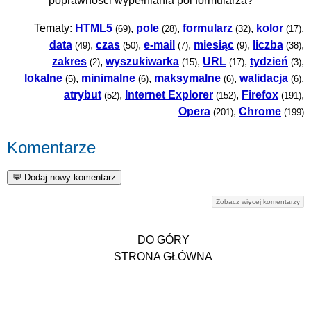
poprawności wypełniania pól formularza?
Tematy:
HTML5
,
pole
,
formularz
,
kolor
,
(69)
(28)
(32)
(17)
data
,
czas
,
e-mail
,
miesiąc
,
liczba
,
(49)
(50)
(7)
(9)
(38)
zakres
,
wyszukiwarka
,
URL
,
tydzień
,
(2)
(15)
(17)
(3)
lokalne
,
minimalne
,
maksymalne
,
walidacja
,
(5)
(6)
(6)
(6)
atrybut
,
Internet Explorer
,
Firefox
,
(52)
(152)
(191)
Opera
,
Chrome
(201)
(199)
Komentarze
Zobacz więcej komentarzy
DO GÓRY
STRONA GŁÓWNA