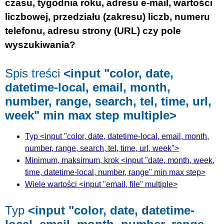
czasu, tygodnia roku, adresu e-mail, wartości
liczbowej, przedziału (zakresu) liczb, numeru
telefonu, adresu strony (URL) czy pole
wyszukiwania?
Spis treści
<input "color, date,
datetime-local, email, month,
number, range, search, tel, time, url,
week" min max step multiple>
Typ <input "color, date, datetime-local, email, month,
number, range, search, tel, time, url, week">
Minimum, maksimum, krok <input "date, month, week,
time, datetime-local, number, range" min max step>
Wiele wartości <input "email, file" multiple>
Typ
<input "color, date, datetime-