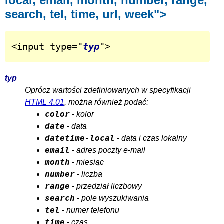
local, email, month, number, range,
search, tel, time, url, week">
<input type="
typ
">
typ
Oprócz wartości zdefiniowanych w specyfikacji
HTML 4.01
, można również podać:
color
- kolor
date
- data
datetime-local
- data i czas lokalny
email
- adres poczty e-mail
month
- miesiąc
number
- liczba
range
- przedział liczbowy
search
- pole wyszukiwania
tel
- numer telefonu
time
- czas