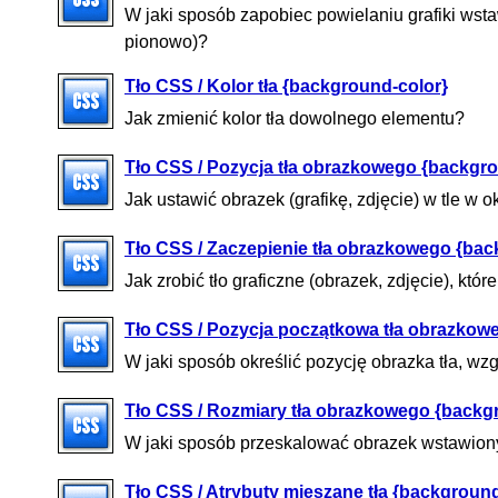
W jaki sposób zapobiec powielaniu grafiki wsta
pionowo)?
Tło CSS / Kolor tła {background-color}
Jak zmienić kolor tła dowolnego elementu?
Tło CSS / Pozycja tła obrazkowego {backgro
Jak ustawić obrazek (grafikę, zdjęcie) w tle w o
Tło CSS / Zaczepienie tła obrazkowego {ba
Jak zrobić tło graficzne (obrazek, zdjęcie), któ
Tło CSS / Pozycja początkowa tła obrazkow
W jaki sposób określić pozycję obrazka tła, wz
Tło CSS / Rozmiary tła obrazkowego {backg
W jaki sposób przeskalować obrazek wstawiony 
Tło CSS / Atrybuty mieszane tła {backgroun