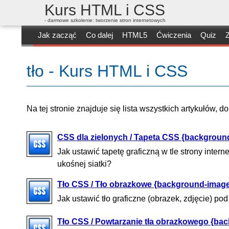
Kurs HTML i CSS
- darmowe szkolenie: tworzenie stron internetowych
Jak zacząć
Co dalej
HTML5
Ćwiczenia
Quiz
Z
tło - Kurs HTML i CSS
Na tej stronie znajduje się lista wszystkich artykułów, 
CSS dla zielonych / Tapeta CSS {background
Jak ustawić tapetę graficzną w tle strony intern
ukośnej siatki?
Tło CSS / Tło obrazkowe {background-imag
Jak ustawić tło graficzne (obrazek, zdjęcie) p
Tło CSS / Powtarzanie tła obrazkowego {ba