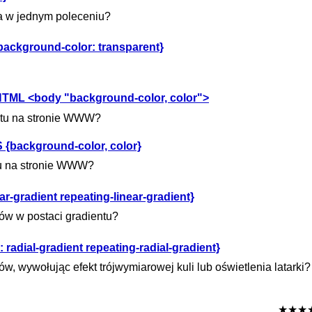
ła w jednym poleceniu?
 background-color: transparent}
u HTML <body "background-color, color">
ekstu na stronie WWW?
S {background-color, color}
stu na stronie WWW?
ar-gradient repeating-linear-gradient}
rów w postaci gradientu?
radial-gradient repeating-radial-gradient}
ów, wywołując efekt trójwymiarowej kuli lub oświetlenia latarki?
★★★