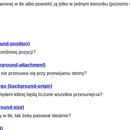
wionej w tle albo powielić ją tylko w jednym kierunku (poziomo 
und-position}
kreślonej pozycji?
ckground-attachment}
re nie przesuwa się przy przewijaniu strony?
ego {background-origin}
ględem której będą liczone wszelkie przesunięcia?
round-size}
w tle, tak żeby pasował idealnie?
d}