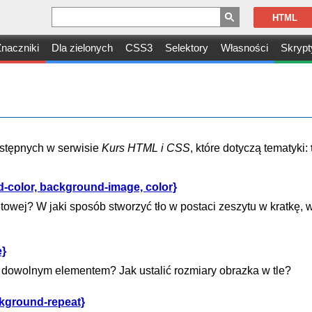
HTML
naczniki
Dla zielonych
CSS3
Selektory
Własności
Skrypt
dostępnych w serwisie
Kurs HTML i CSS
, które dotyczą tematyki:
-color, background-image, color}
etowej? W jaki sposób stworzyć tło w postaci zeszytu w kratkę, w
e}
od dowolnym elementem? Jak ustalić rozmiary obrazka w tle?
ckground-repeat}