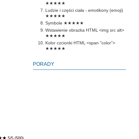
★★★★★
Ludzie i części ciała - emotikony (emoji)
★★★★★
Symbole
★★★★★
Wstawienie obrazka HTML <img src alt>
★★★★★
Kolor czcionki HTML <span "color">
★★★★★
PORADY
★★
5/5 (500)