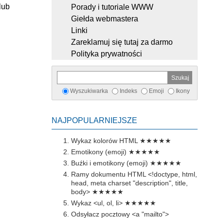
lub
Porady i tutoriale WWW
Giełda webmastera
Linki
Zareklamuj się tutaj za darmo
Polityka prywatności
Wyszukiwarka
Indeks
Emoji
Ikony
NAJPOPULARNIEJSZE
Wykaz kolorów HTML
★★★★★
Emotikony (emoji)
★★★★★
Buźki i emotikony (emoji)
★★★★★
Ramy dokumentu HTML <!doctype, html,
head, meta charset "description", title,
body>
★★★★★
Wykaz <ul, ol, li>
★★★★★
Odsyłacz pocztowy <a "mailto">