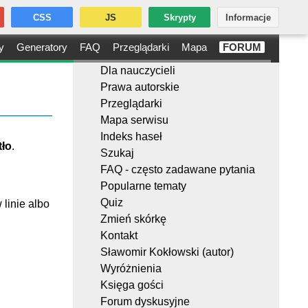
CSS
JS
Skrypty
Informacje
y
Generatory
FAQ
Przeglądarki
Mapa
FORUM
Dla nauczycieli
Prawa autorskie
Przeglądarki
Mapa serwisu
Indeks haseł
tło
.
Szukaj
FAQ - często zadawane pytania
Popularne tematy
Quiz
 linie albo
Zmień skórkę
Kontakt
Sławomir Kokłowski (autor)
Wyróżnienia
Księga gości
Forum dyskusyjne